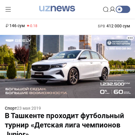
11 916 сум
28.92
13 749 сум
1 271 000 сум
32.19
МРОТ
146 сум
412 000 сум
-0.18
БРВ
Спорт
23 мая 2019
В Ташкенте проходит футбольный
турнир «Детская лига чемпионов
Junior»