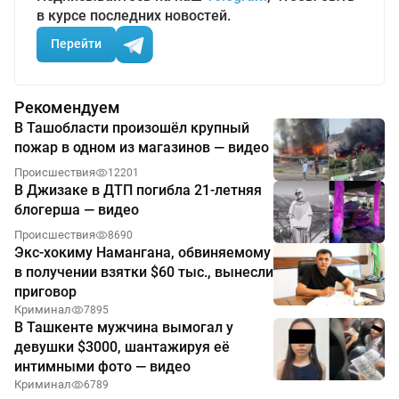
в курсе последних новостей.
Перейти
Рекомендуем
В Ташобласти произошёл крупный
пожар в одном из магазинов — видео
Происшествия
12201
В Джизаке в ДТП погибла 21-летняя
блогерша — видео
Происшествия
8690
Экс-хокиму Намангана, обвиняемому
в получении взятки $60 тыс., вынесли
приговор
Криминал
7895
В Ташкенте мужчина вымогал у
девушки $3000, шантажируя её
интимными фото — видео
Криминал
6789