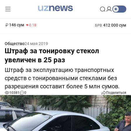
11 916 сум
28.92
13 749 сум
1 271 000 сум
32.19
МРОТ
146 сум
412 000 сум
-0.18
БРВ
Общество
24 мая 2019
Штраф за тонировку стекол
увеличен в 25 раз
Штраф за эксплуатацию транспортных
средств с тонированными стеклами без
разрешения составит более 5 млн сумов.
10381
0
Поделиться