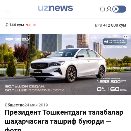
11 916 сум
28.92
13 749 сум
1 271 000 сум
32.19
МРОТ
146 сум
412 000 сум
-0.18
БРВ
Общество
24 мая 2019
Президент Тошкентдаги талабалар
шаҳарчасига ташриф буюрди —
фото