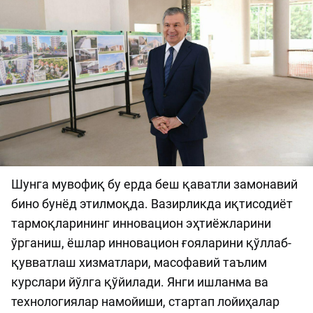
Шунга мувофиқ бу ерда беш қаватли замонавий
бино бунёд этилмоқда. Вазирликда иқтисодиёт
тармоқларининг инновацион эҳтиёжларини
ўрганиш, ёшлар инновацион ғояларини қўллаб-
қувватлаш хизматлари, масофавий таълим
курслари йўлга қўйилади. Янги ишланма ва
технологиялар намойиши, стартап лойиҳалар