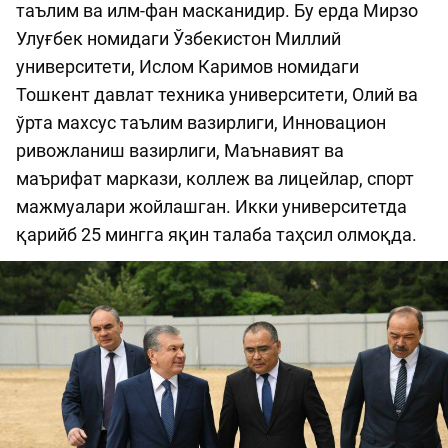
таълим ва илм-фан масканидир. Бу ерда Мирзо
Улуғбек номидаги Ўзбекистон Миллий
университети, Ислом Каримов номидаги
Тошкент давлат техника университети, Олий ва
ўрта махсус таълим вазирлиги, Инновацион
ривожланиш вазирлиги, Маънавият ва
маърифат маркази, коллеж ва лицейлар, спорт
мажмуалари жойлашган. Икки университетда
қарийб 25 мингга яқин талаба таҳсил олмоқда.