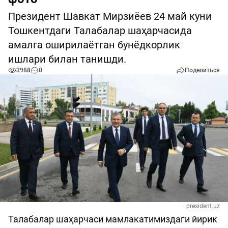
Президент Шавкат Мирзиёев 24 май куни
Тошкентдаги Талабалар шаҳарчасида
амалга оширилаётган бунёдкорлик
ишлари билан танишди.
3988
0
Поделиться
president.uz
Талабалар шаҳарчаси мамлакатимиздаги йирик