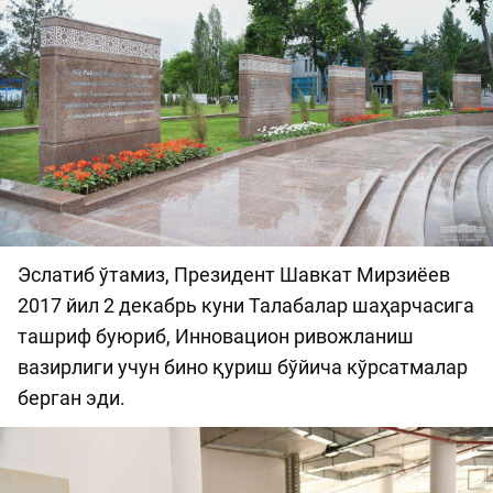
Эслатиб ўтамиз, Президент Шавкат Мирзиёев
2017 йил 2 декабрь куни Талабалар шаҳарчасига
ташриф буюриб, Инновацион ривожланиш
вазирлиги учун бино қуриш бўйича кўрсатмалар
берган эди.