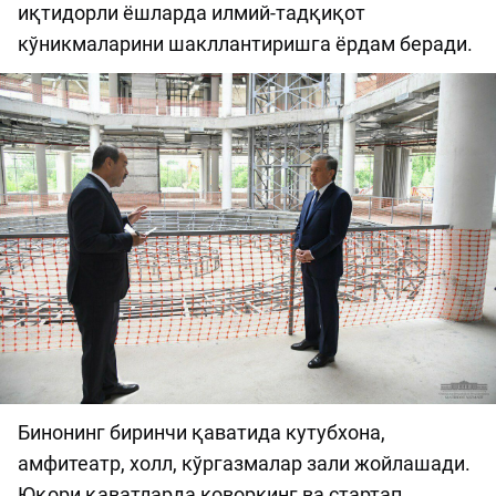
иқтидорли ёшларда илмий-тадқиқот
кўникмаларини шакллантиришга ёрдам беради.
Бинонинг биринчи қаватида кутубхона,
амфитеатр, холл, кўргазмалар зали жойлашади.
Юқори қаватларда коворкинг ва стартап