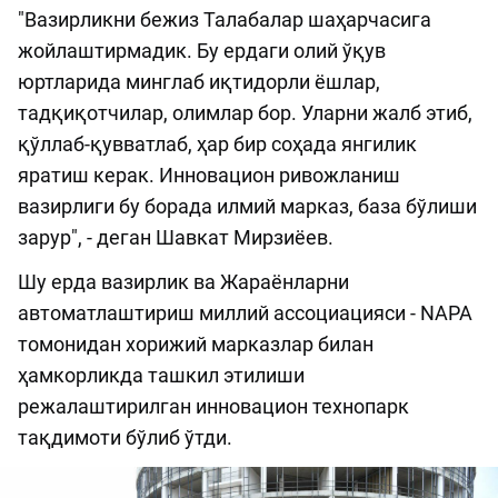
"Вазирликни бежиз Талабалар шаҳарчасига
жойлаштирмадик. Бу ердаги олий ўқув
юртларида минглаб иқтидорли ёшлар,
тадқиқотчилар, олимлар бор. Уларни жалб этиб,
қўллаб-қувватлаб, ҳар бир соҳада янгилик
яратиш керак. Инновацион ривожланиш
вазирлиги бу борада илмий марказ, база бўлиши
зарур", - деган Шавкат Мирзиёев.
Шу ерда вазирлик ва Жараёнларни
автоматлаштириш миллий ассоциацияси - NAPA
томонидан хорижий марказлар билан
ҳамкорликда ташкил этилиши
режалаштирилган инновацион технопарк
тақдимоти бўлиб ўтди.