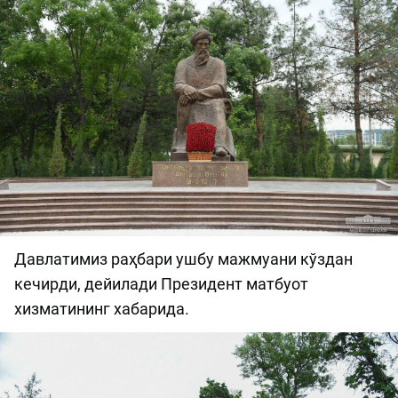
Давлатимиз раҳбари ушбу мажмуани кўздан
кечирди, дейилади Президент матбуот
хизматининг хабарида.