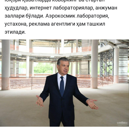
ҳудудлар, интернет лабораториялар, анжуман
заллари бўлади. Аэрокосмик лаборатория,
устахона, реклама агентлиги ҳам ташкил
этилади.