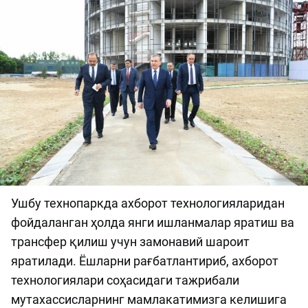
Ушбу технопаркда ахборот технологияларидан
фойдаланган ҳолда янги ишланмалар яратиш ва
трансфер қилиш учун замонавий шароит
яратилади. Ёшларни рағбатлантириб, ахборот
технологиялари соҳасидаги тажрибали
мутахассисларнинг мамлакатимизга келишига