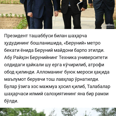
Президент ташаббуси билан шаҳарча
ҳудудининг бошланишида, «Беруний» метро
бекати ёнида Беруний майдони барпо этилди.
Абу Райҳон Берунийнинг Техника университети
олдидаги ҳайкали шу ерга кўчирилиб, атрофи
обод қилинди. Алломанинг буюк мероси ҳақида
маълумот берувчи тош лавҳлар ўрнатилди.
Булар ўзига хос мажмуа ҳосил қилиб, Талабалар
шаҳарчаси илмий салоҳиятининг яна бир рамзи
бўлди.