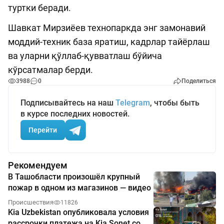
туртки беради.
Шавкат Мирзиёев технопаркда энг замонавий
моддий-техник база яратиш, кадрлар тайёрлаш
ва уларни қўллаб-қувватлаш бўйича
кўрсатмалар берди.
3988
0
Поделиться
Подписывайтесь на наш
Telegram
, чтобы быть
в курсе последних новостей.
Перейти
Рекомендуем
В Ташобласти произошёл крупный
пожар в одном из магазинов — видео
Происшествия
11826
Kia Uzbekistan опубликовала условия
рассрочки платежа на Kia Sonet со