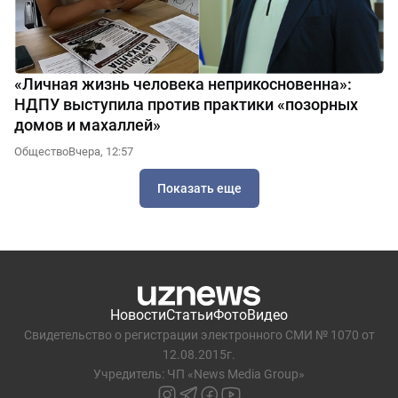
«Личная жизнь человека неприкосновенна»:
НДПУ выступила против практики «позорных
домов и махаллей»
Общество
Вчера, 12:57
Показать еще
Новости
Статьи
Фото
Видео
Свидетельство о регистрации электронного СМИ № 1070 от
12.08.2015г.
Учредитель: ЧП «News Media Group»