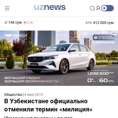
11 916 сум
28.92
13 749 сум
1 271 000 сум
32.19
МРОТ
146 сум
412 000 сум
-0.18
БРВ
Общество
24 мая 2019
В Узбекистане официально
отменили термин «милиция»