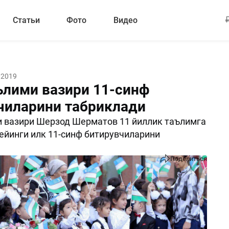
Статьи
Фото
Видео
 2019
ълими вазири 11-синф
чиларини табриклади
 вазири Шерзод Шерматов 11 йиллик таълимга
ейинги илк 11-синф битирувчиларини
Поделиться