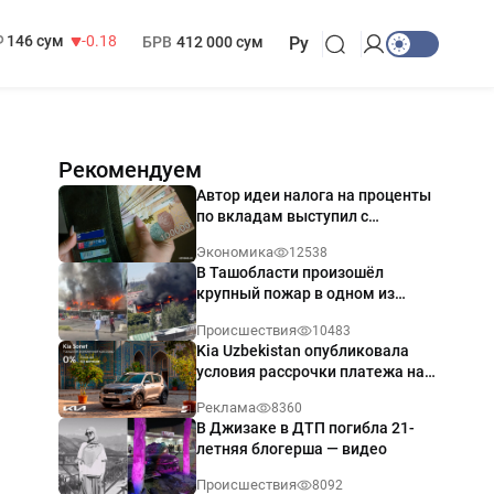
13 749 сум
32.19
МРОТ
1 271 000 сум
146 сум
-0.18
БРВ
412 000 сум
Ру
Рекомендуем
Автор идеи налога на проценты
по вкладам выступил с
разъяснением
Экономика
12538
В Ташобласти произошёл
крупный пожар в одном из
магазинов — видео
Происшествия
10483
Kia Uzbekistan опубликовала
условия рассрочки платежа на
Kia Sonet со ставкой от 0%
Реклама
8360
годовых
В Джизаке в ДТП погибла 21-
летняя блогерша — видео
Происшествия
8092