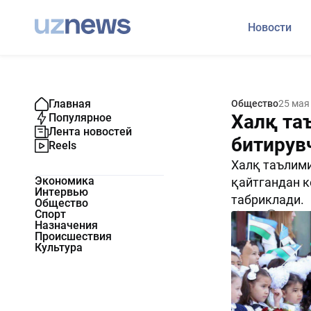
Новости
Главная
Общество
25 мая
Халқ та
Популярное
Лента новостей
битирув
Reels
Халқ таълими
Экономика
қайтгандан к
Интервью
табриклади.
Общество
Спорт
4832
0
Назначения
Происшествия
Культура