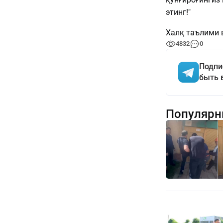
этинг!"
Халқ таълими 
4832
0
Подпи
быть 
Популярн