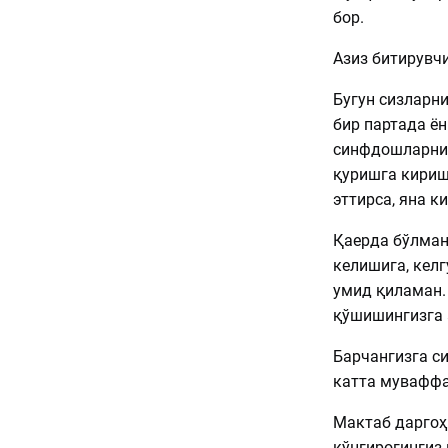
бор.
Азиз битирувч
Бугун сизларни
бир партада ён
синфдошларнин
қуришга кириш
эттирса, яна к
Қаерда бўлман
келишига, кел
умид қиламан.
қўшишингизга
Барчангизга с
катта муваффа
Мактаб даргоҳи
қўнғироғингиз