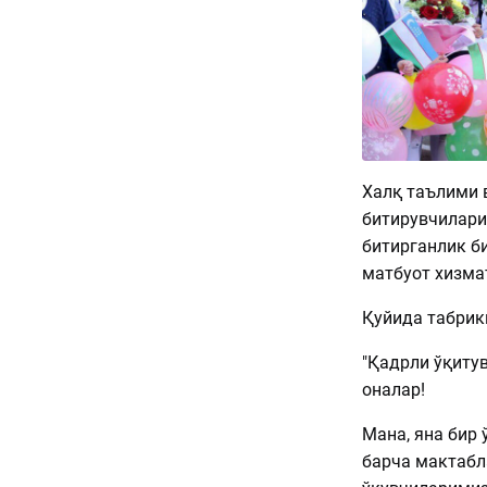
Халқ таълими 
битирувчилари
битирганлик б
матбуот хизма
Қуйида табрик
"Қадрли ўқитув
оналар!
Мана, яна бир 
барча мактабла