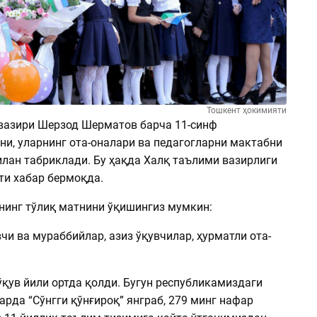
Тошкент ҳокимияти
вазири Шерзод Шерматов барча 11-синф
ни, уларнинг ота-оналари ва педагогларни мактабни
илан табриклади. Бу ҳақда Халқ таълими вазирлиги
ти хабар бермоқда.
нинг тўлиқ матнини ўқишингиз мумкин:
чи ва мураббийлар, азиз ўқувчилар, ҳурматли ота-
ўқув йили ортда қолди. Бугун республикамиздаги
рда “Сўнгги қўнғироқ” янграб, 279 минг нафар