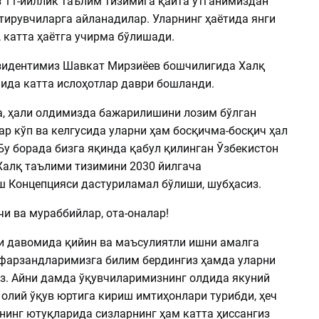
 11-йиллик таълим тизимига қайта ўтганимиздан
тирувчиларга айланадилар. Уларнинг ҳаётида янги
 катта ҳаётга учирма бўлишади.
идентимиз Шавкат Мирзиёев бошчилигида Халқ
ида катта ислоҳотлар даври бошланди.
а, ҳали олдимизда бажарилишини лозим бўлган
р кўп ва келгусида уларни ҳам босқичма-босқич ҳал
Бу борада бизга яқинда қабул қилинган Ўзбекистон
Халқ таълими тизимини 2030 йилгача
 Концепцияси дастуриламал бўлиши, шубҳасиз.
и ва мураббийлар, ота-оналар!
ли давомида қийин ва маъсулиятли ишни амалга
фарзандларимизга билим бердингиз ҳамда уларни
з. Айни дамда ўқувчиларимизнинг олдида якуний
 олий ўқув юртига кириш имтиҳонлари турибди, ҳеч
нинг ютуқларида сизларнинг ҳам катта ҳиссангиз