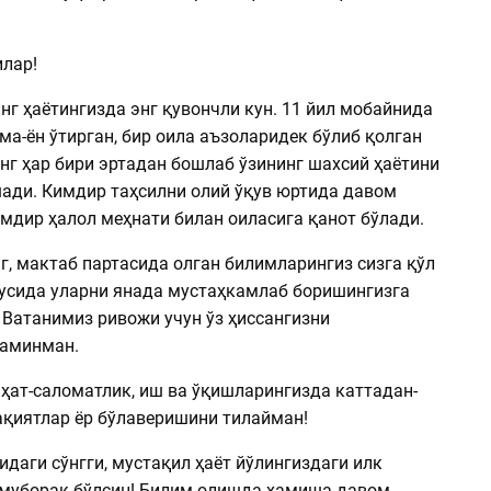
илар!
нг ҳаётингизда энг қувончли кун. 11 йил мобайнида
ма-ён ўтирган, бир оила аъзоларидек бўлиб қолган
г ҳар бири эртадан бошлаб ўзининг шахсий ҳаётини
ади. Кимдир таҳсилни олий ўқув юртида давом
имдир ҳалол меҳнати билан оиласига қанот бўлади.
г, мактаб партасида олган билимларингиз сизга қўл
гусида уларни янада мустаҳкамлаб боришингизга
 Ватанимиз ривожи учун ўз ҳиссангизни
 аминман.
иҳат-саломатлик, иш ва ўқишларингизда каттадан-
қиятлар ёр бўлаверишини тилайман!
даги сўнгги, мустақил ҳаёт йўлингиздаги илк
 муборак бўлсин! Билим олишда ҳамиша давом