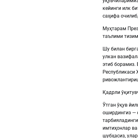
ўқувчиларимиз
кейинги илк би
саҳифа очилиб,
Муҳтарам През
таълими тизим
Шу билан бирг
улкан вазифала
этиб борамиз. 
Республикаси 
ривожлантириш
Қадрли ўқитувч
Ўтган ўқув йи
оширдингиз — 
тарбияладинги
имтиҳонлар ва
шубҳасиз, улар