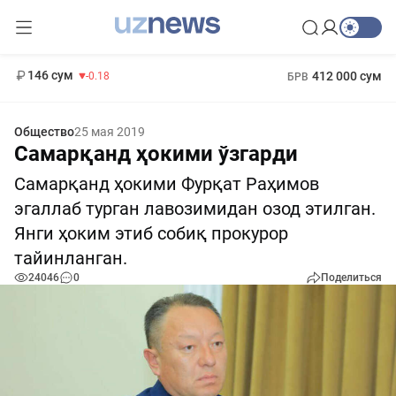
11 916 сум
28.92
13 749 сум
1 271 000 сум
32.19
МРОТ
146 сум
412 000 сум
-0.18
БРВ
Общество
25 мая 2019
Самарқанд ҳокими ўзгарди
Самарқанд ҳокими Фурқат Раҳимов
эгаллаб турган лавозимидан озод этилган.
Янги ҳоким этиб собиқ прокурор
тайинланган.
24046
0
Поделиться