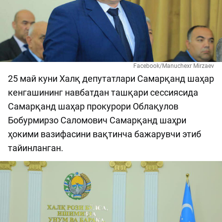
Facebook/Manuchexr Mirzaev
25 май куни Халқ депутатлари Самарқанд шаҳар
кенгашининг навбатдан ташқари сессиясида
Самарқанд шаҳар прокурори Облақулов
Бобурмирзо Саломович Самарқанд шаҳри
ҳокими вазифасини вақтинча бажарувчи этиб
тайинланган.