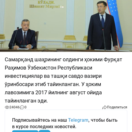
Самарқанд шаҳрининг олдинги ҳокими Фурқат
Раҳимов Ўзбекистон Республикаси
инвестициялар ва ташқи савдо вазири
ўринбосари этиб тайинланган. У ҳоким
лавозимига 2017 йилнинг август ойида
тайинланган эди.
24046
0
Поделиться
Подписывайтесь на наш
Telegram
, чтобы быть
в курсе последних новостей.