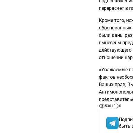
водоснабжению
перерасчет в п
Кроме того, ис
обоснованных 
были даны раз
вынесены пред
действующего 
отношении нар
«Уважаемые по
фактов необос
Ваших прав, Вы
Антимонопольн
представительс
5361
0
Подпи
быть 