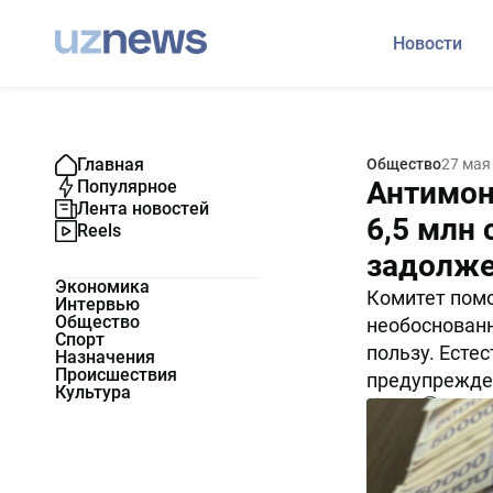
Новости
Главная
Общество
27 мая
Антимон
Популярное
Лента новостей
6,5 млн
Reels
задолжен
Экономика
Комитет помо
Интервью
Общество
необоснованн
Спорт
пользу. Ест
Назначения
Происшествия
предупрежде
Культура
5361
0