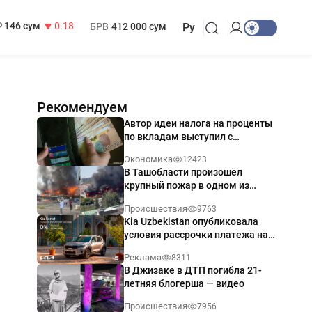
13 749 сум
32.19
МРОТ
1 271 000 сум
146 сум
-0.18
БРВ
412 000 сум
Ру
Рекомендуем
Автор идеи налога на проценты
по вкладам выступил с
разъяснением
Экономика
12423
В Ташобласти произошёл
крупный пожар в одном из
магазинов — видео
Происшествия
9763
Kia Uzbekistan опубликовала
условия рассрочки платежа на
Kia Sonet со ставкой от 0%
Реклама
8311
годовых
В Джизаке в ДТП погибла 21-
летняя блогерша — видео
Происшествия
7956