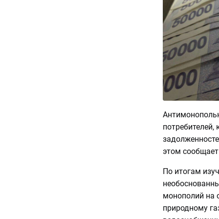
Антимонополь
потребителей,
задолженносте
этом сообщает
По итогам изу
необоснованны
монополий на о
природному газ