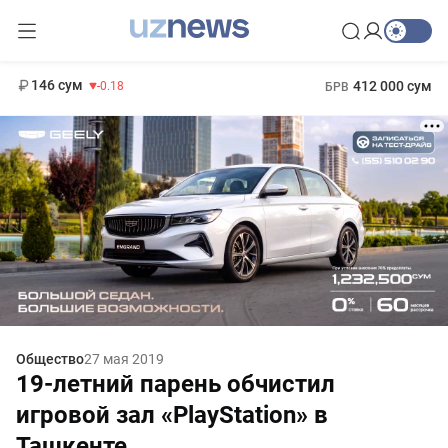
11 916 сум
28.92
13 749 сум
1 271 000 сум
32.19
МРОТ
146 сум
412 000 сум
-0.18
БРВ
Общество
27 мая 2019
19-летний парень обчистил
игровой зал «PlayStation» в
Ташкенте