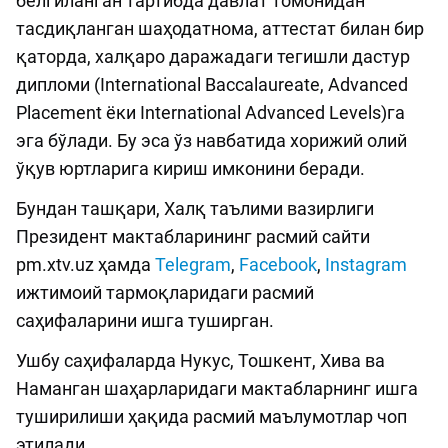
белгиланган тартибда давлат томонидан
тасдиқланган шаҳодатнома, аттестат билан бир
қаторда, халқаро даражадаги тегишли дастур
дипломи (International Baccalaureate, Advanced
Placement ёки International Advanced Levels)га
эга бўлади. Бу эса ўз навбатида хорижий олий
ўқув юртларига кириш имконини беради.
Бундан ташқари, Халқ таълими вазирлиги
Президент мактабларининг расмий сайти
pm.xtv.uz ҳамда
Telegram
,
Facebook
,
Instagram
ижтимоий тармоқларидаги расмий
саҳифаларини ишга туширган.
Ушбу саҳифаларда Нукус, Тошкент, Хива ва
Наманган шаҳарларидаги мактабларнинг ишга
туширилиши ҳақида расмий маълумотлар чоп
этилади.