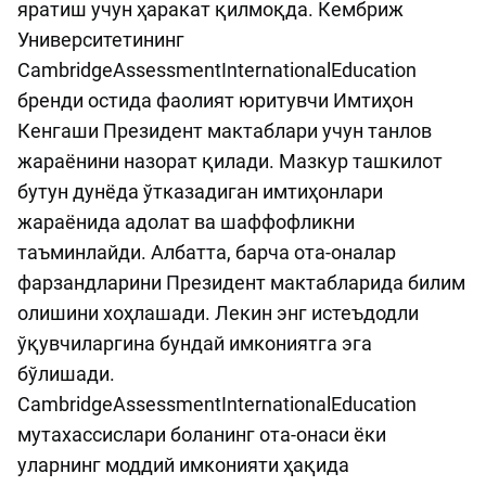
яратиш учун ҳаракат қилмоқда. Кембриж
Университетининг
CambridgeAssessmentInternationalEducation
бренди остида фаолият юритувчи Имтиҳон
Кенгаши Президент мактаблари учун танлов
жараёнини назорат қилади. Мазкур ташкилот
бутун дунёда ўтказадиган имтиҳонлари
жараёнида адолат ва шаффофликни
таъминлайди. Албатта, барча ота-оналар
фарзандларини Президент мактабларида билим
олишини хоҳлашади. Лекин энг истеъдодли
ўқувчиларгина бундай имкониятга эга
бўлишади.
CambridgeAssessmentInternationalEducation
мутахассислари боланинг ота-онаси ёки
уларнинг моддий имконияти ҳақида