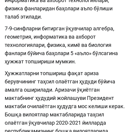
информатика ва ахборот технологиялари,
физика фанларидан баҳолари аъло бўлиши
талаб этилади.
7-9-синфларни битирган ўқувчилар алгебра,
геометрия, информатика ва ахборот
технологиялари, физика, кимё ва биология
фанлари бўйича баҳолари 5 «аъло» бўлсагина
ҳужжат топшириши мумкин.
Ҳужжатларни топшириш фақат ариза
берувчининг таҳсил олаётган ҳудуди бўйича
амалга оширилади. Аризачи ўқиётган
мактабнинг ҳудудий жойлашуви Президент
мактаби очилаётган ҳудудга мос келиши керак.
Бошқа вилоятлар мактабларида таҳсил
олаётган ўқувчилар 2020-2021 йилларда
республикамизнинг бошқа вилоятларида