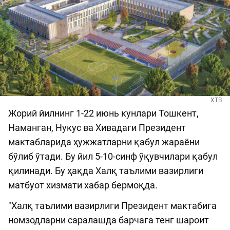
ХТВ
Жорий йилнинг 1-22 июнь кунлари Тошкент,
Наманган, Нукус ва Хивадаги Президент
мактабларида ҳужжатларни қабул жараёни
бўлиб ўтади. Бу йил 5-10-синф ўқувчилари қабул
қилинади. Бу ҳақда Халқ таълими вазирлиги
матбуот хизмати хабар бермоқда.
"Халқ таълими вазирлиги Президент мактабига
номзодларни саралашда барчага тенг шароит