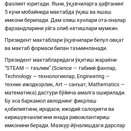
фаолият юритади. Яъни, ўқувчиларга ҳафтанинг
5 куни мобайнида мактабда ўқиш ва яшаш
имкони берилади. Дам олиш кунлари ота-оналар
фарзандларини уйга олиб кетишлари мумкин.
Президент мактаблари ўқувчилари бепул овқат
ва мактаб формаси билан таъминланади.
Президент мактабларидаги ўқитиш жараёни
“STEAM — таълим” (Science — табиий фанлар,
Technology — технологиялар, Engineering —
техник ижодкорлик, Art — санъат, Mathematics —
математика) дастури бўйича амалга оширилади.
Бу эса баркамол авлоднинг фикрлаш
қобилиятини, иродаси, ижодий салоҳияти ва
киришувчанлигини янада ривожлантириш
имконини беради. Мазкур йўналишдаги дарслар