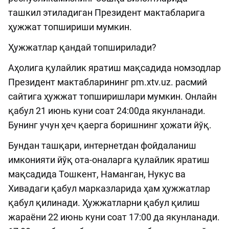
ташкил этиладиган Президент мактабларига
ҳужжат топшириши мумкин.
Ҳужжатлар қандай топширилади?
Аҳолига қулайлик яратиш мақсадида номзодлар
Президент мактабларининг pm.xtv.uz. расмий
сайтига ҳужжат топширишлари мумкин. Онлайн
қабул 21 июнь куни соат 24:00да якунланади.
Бунинг учун ҳеч қаерга боришнинг ҳожати йўқ.
Бундан ташқари, интернетдан фойдаланиш
имконияти йўқ ота-оналарга қулайлик яратиш
мақсадида Тошкент, Наманган, Нукус ва
Хивадаги қабул марказларида ҳам ҳужжатлар
қабул қилинади. Ҳужжатларни қабул қилиш
жараёни 22 июнь куни соат 17:00 да якунланади.