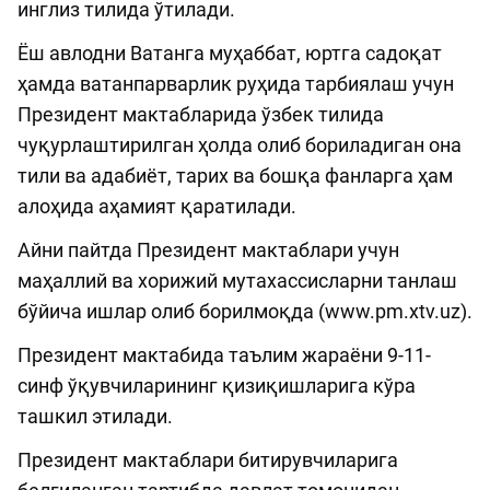
инглиз тилида ўтилади.
Ёш авлодни Ватанга муҳаббат, юртга садоқат
ҳамда ватанпарварлик руҳида тарбиялаш учун
Президент мактабларида ўзбек тилида
чуқурлаштирилган ҳолда олиб бориладиган она
тили ва адабиёт, тарих ва бошқа фанларга ҳам
алоҳида аҳамият қаратилади.
Айни пайтда Президент мактаблари учун
маҳаллий ва хорижий мутахассисларни танлаш
бўйича ишлар олиб борилмоқда (www.pm.xtv.uz).
Президент мактабида таълим жараёни 9-11-
синф ўқувчиларининг қизиқишларига кўра
ташкил этилади.
Президент мактаблари битирувчиларига