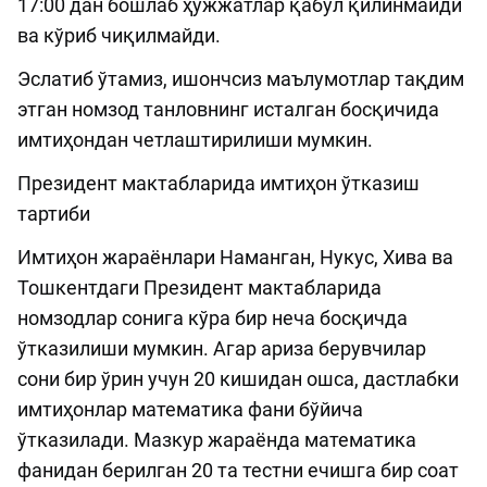
17:00 дан бошлаб ҳужжатлар қабул қилинмайди
ва кўриб чиқилмайди.
Эслатиб ўтамиз, ишончсиз маълумотлар тақдим
этган номзод танловнинг исталган босқичида
имтиҳондан четлаштирилиши мумкин.
Президент мактабларида имтиҳон ўтказиш
тартиби
Имтиҳон жараёнлари Наманган, Нукус, Хива ва
Тошкентдаги Президент мактабларида
номзодлар сонига кўра бир неча босқичда
ўтказилиши мумкин. Агар ариза берувчилар
сони бир ўрин учун 20 кишидан ошса, дастлабки
имтиҳонлар математика фани бўйича
ўтказилади. Мазкур жараёнда математика
фанидан берилган 20 та тестни ечишга бир соат