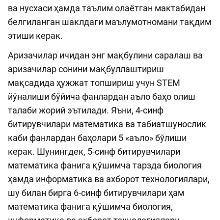
ва нусхаси ҳамда таълим олаётган мактабидан
белгиланган шаклдаги маълумотномани тақдим
этиши керак.
Аризачилар ичидан энг мақбулини саралаш ва
аризачилар сонини мақбуллаштириш
мақсадида ҳужжат топшириш учун STEM
йўналиши бўйича фанлардан аъло баҳо олиш
талаби жорий эътилади. Яъни, 4-синф
битирувчилари математика ва табиатшунослик
каби фанлардан баҳолари 5 «аъло» бўлиши
керак. Шунингдек, 5-синф битирувчилари
математика фанига қўшимча тарзда биология
ҳамда информатика ва ахборот технологиялари,
шу билан бирга 6-синф битирувчилари ҳам
математика фанига қўшимча биология,