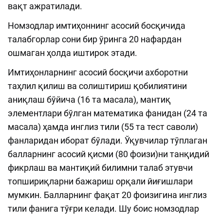
вақт ажратилади.
Номзодлар имтиҳоннинг асосий босқичида
талабгорлар сони бир ўринга 20 нафардан
ошмаган ҳолда иштирок этади.
Имтиҳонларнинг асосий босқичи ахборотни
таҳлил қилиш ва солиштириш қобилиятини
аниқлаш бўйича (16 та масала), мантиқ
элементлари бўлган математика фанидан (24 та
масала) ҳамда инглиз тили (55 та тест саволи)
фанларидан иборат бўлади. Ўқувчилар тўплаган
балларнинг асосий қисми (80 фоизи)ни танқидий
фикрлаш ва мантиқий билимни талаб этувчи
топшириқларни бажариш орқали йиғишлари
мумкин. Балларнинг фақат 20 фоизигина инглиз
тили фанига тўғри келади. Шу боис номзодлар