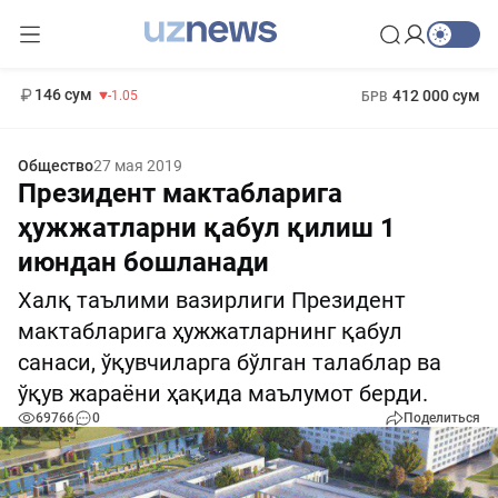
11 887 сум
-55.49
13 717 сум
1 271 000 сум
-25.83
МРОТ
146 сум
412 000 сум
-1.05
БРВ
Общество
27 мая 2019
Президент мактабларига
ҳужжатларни қабул қилиш 1
июндан бошланади
Халқ таълими вазирлиги Президент
мактабларига ҳужжатларнинг қабул
санаси, ўқувчиларга бўлган талаблар ва
ўқув жараёни ҳақида маълумот берди.
69766
0
Поделиться