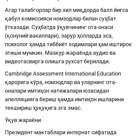
Агар талабгорлар бир хил миқдорда балл йиғса
қабул комиссияси номзодлар билан суҳбат
ўтказади. Суҳбатда ўқувчининг ота-онаси
(қонуний вакиллари), зарур ҳолларда эса,
психолог ҳамда тиббиёт ходимлари ҳам иштирок
этиши мумкин. Мазкур жараёнда аудио ва
видеотасвирга олишга рухсат берилади.
Cambridge Assessment International Education
қарорига кўра, номзодлар ва уларнинг ота-
оналари имтиҳон натижалари юзасидан
апелляцияга бериш ҳамда имтиҳон ишларини
текшириш ҳуқуқига эга эмас.
Ўқув жараёни
Президент мактаблари интернат сифатида