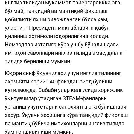
инглиз тилидан мукаммал тайёргарликка эга
бўлмай, танқидий ва мантиқий фикрлаш
қобилияти яхши ривожланган бўлса ҳам,
уларнинг Президент мактабларига қабул
қилиниш эҳтимоли юқорилигича қолади.
Номзодлар истагига кўра ушбу йўналишдаги
имтиҳон саволлари инглиз тилида эмас, давлат
тилида берилиши мумкин.
Юқори синф ўқувчилари учун инглиз тилининг
аҳамияти қарийб 40 фоиздан зиёд бўлиши
кутилмоқда. Сабаби улар келгусида хорижлик
ўқитувчилар ўтадиган STEAM-фанларни
ўрганиш учун етарли салоҳиятга эга бўлишлари
зарур. Ўқувчи хоҳишига кўра танқидий фикрлаш
ва мантиқ бўйича имтиҳонларни инглиз тилида
ҳам топширилиши мумкин.