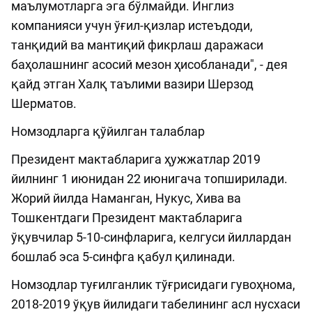
маълумотларга эга бўлмайди. Инглиз
компанияси учун ўғил-қизлар истеъдоди,
танқидий ва мантиқий фикрлаш даражаси
баҳолашнинг асосий мезон ҳисобланади", - дея
қайд этган Халқ таълими вазири Шерзод
Шерматов.
Номзодларга қўйилган талаблар
Президент мактабларига ҳужжатлар 2019
йилнинг 1 июнидан 22 июнигача топширилади.
Жорий йилда Наманган, Нукус, Хива ва
Тошкентдаги Президент мактабларига
ўқувчилар 5-10-синфларига, келгуси йиллардан
бошлаб эса 5-синфга қабул қилинади.
Номзодлар туғилганлик тўғрисидаги гувоҳнома,
2018-2019 ўқув йилидаги табелининг асл нусхаси