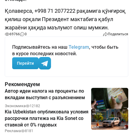
Қолаверса, +998 71 2077222 рақамига қўнғироқ
қилиш орқали Президент мактабига қабул
жараёни ҳақида маълумот олиш мумкин.
69766
0
Поделиться
Подписывайтесь на наш
Telegram
, чтобы быть
в курсе последних новостей.
Перейти
Рекомендуем
Автор идеи налога на проценты по
вкладам выступил с разъяснением
Экономика
12182
Kia Uzbekistan опубликовала условия
рассрочки платежа на Kia Sonet со
ставкой от 0% годовых
Реклама
8181