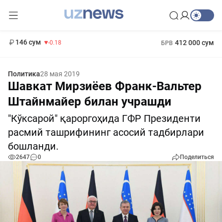
11 916 сум
28.92
13 749 сум
1 271 000 сум
32.19
МРОТ
146 сум
412 000 сум
-0.18
БРВ
Политика
28 мая 2019
Шавкат Мирзиёев Франк-Вальтер
Штайнмайер билан учрашди
"Кўксарой" қароргоҳида ГФР Президенти
расмий ташрифининг асосий тадбирлари
бошланди.
2647
0
Поделиться