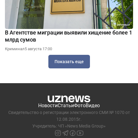
В Агентстве миграции выявили хищение более 1
млрд сумов
Криминал
5 августа 17:00
Показать еще
Новости
Статьи
Фото
Видео
Свидетельство о регистрации электронного СМИ № 1070 от
12.08.2015г.
Учредитель: ЧП «News Media Group»