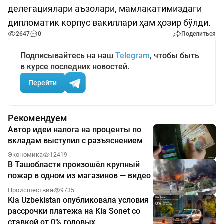
делегациялари аъзолари, мамлакатимиздаги
дипломатик корпус вакиллари ҳам ҳозир бўлди.
2647
0
Поделиться
Подписывайтесь на наш
Telegram
, чтобы быть
в курсе последних новостей.
Перейти
Рекомендуем
Автор идеи налога на проценты по
вкладам выступил с разъяснением
Экономика
12419
В Ташобласти произошёл крупный
пожар в одном из магазинов — видео
Происшествия
9735
Kia Uzbekistan опубликовала условия
рассрочки платежа на Kia Sonet со
ставкой от 0% годовых