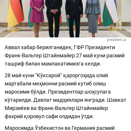
president.uz
Аввал хабар берилганидек, ГФР Президенти
Франк-Вальтер Штайнмайер 27 май куни расмий
ташриф билан мамлакатимизга келди.
28 май куни "Кўксарой" қароргоҳида олий
мартабали меҳмонни расмий кутиб олиш
маросими бўлди. Президентлар шоҳсупага
кўтарилди. Давлат мадҳиялари янгради. Шавкат
Мирзиёев ва Франк-Вальтер Штайнмайер
фахрий қоровул сафи олдидан ўтди.
Маросимда Ўзбекистон ва Германия расмий