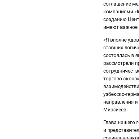
соглашение ме
компаниями «I
созданию Цент
имеют важное 
«Я вполне удо
ставших логич
состоялась в я
рассмотрели п
сотрудничеств
торгово-эконо
взаимодействи
узбекско-герм
направления и 
Мирзиёев.
Глава нашего 
и представите
социально-эко