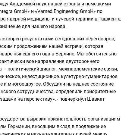
жду Академией наук нашей страны и немецкими
ntegra GmbH» и «Vamed Engineering GmbH» по
ра ядерной медицины и лучевой терапии в Ташкенте,
значение для нашего народа.
влетворен результатами сегодняшних переговоров,
еским продолжением нашей встречи, которая
нваре нынешнего года в Берлине. Мы обстоятельно
рактически все направления двустороннего
а – политический диалог, межпарламентские связи,
мическое, инвестиционное, культурно-гуманитарное
е и многое другое. Обсудили нынешнее состояние
анского сотрудничества, определили приоритетные
задачи на перспективу», - подчеркнул Шавкат
государства выразил признательность организациям
лям Германии, вносящим вклад в продвижение
номических и научно-культурных связей между