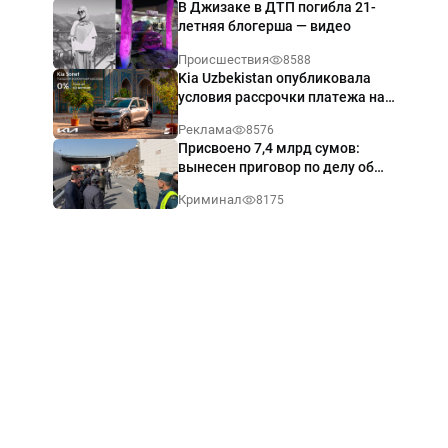
В Джизаке в ДТП погибла 21-
летняя блогерша — видео
Происшествия
8588
Kia Uzbekistan опубликовала
условия рассрочки платежа на
Kia Sonet со ставкой от 0%
Реклама
8576
годовых
Присвоено 7,4 млрд сумов:
вынесен приговор по делу об
обрушении путепровода в
Криминал
8175
Ташкенте