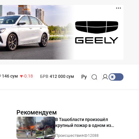
11 916 сум
28.92
13 749 сум
32.19
МРОТ
1 271 000 сум
146 сум
-0.18
БРВ
412 000 сум
Ру
Рекомендуем
В Ташобласти произошёл
крупный пожар в одном из
магазинов — видео
Происшествия
12088