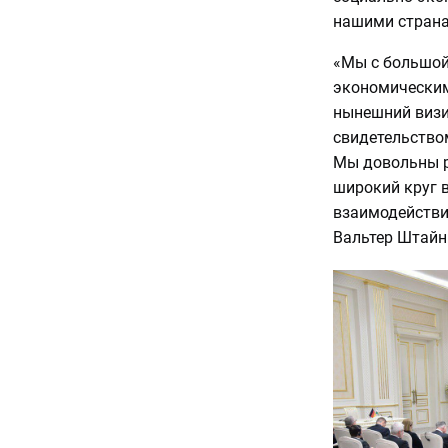
нашими страна
«Мы с большой
экономическим
нынешний визи
свидетельство
Мы довольны р
широкий круг 
взаимодействи
Вальтер Штайн