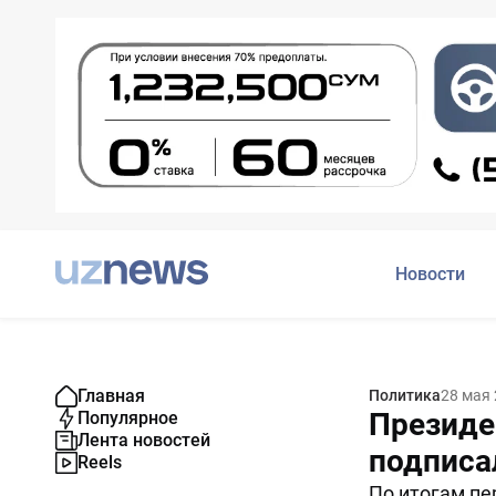
Новости
Главная
Политика
28 мая
Президе
Популярное
Лента новостей
подписа
Reels
По итогам пе