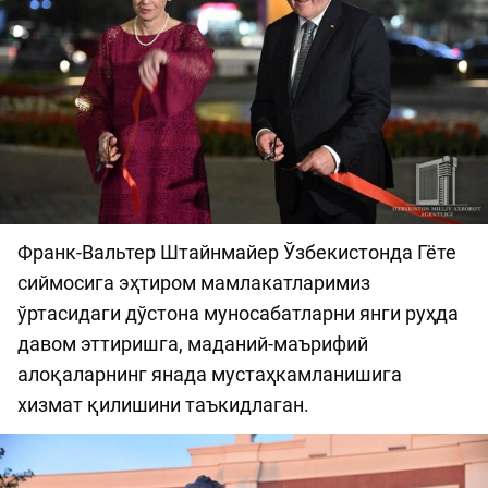
Франк-Вальтер Штайнмайер Ўзбекистонда Гёте
сиймосига эҳтиром мамлакатларимиз
ўртасидаги дўстона муносабатларни янги руҳда
давом эттиришга, маданий-маърифий
алоқаларнинг янада мустаҳкамланишига
хизмат қилишини таъкидлаган.