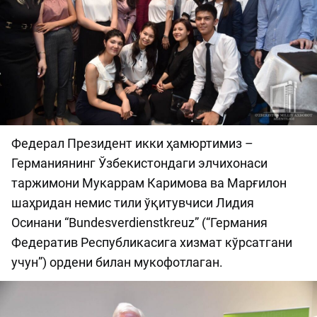
Федерал Президент икки ҳамюртимиз –
Германиянинг Ўзбекистондаги элчихонаси
таржимони Мукаррам Каримова ва Марғилон
шаҳридан немис тили ўқитувчиси Лидия
Осинани “Bundesverdienstkreuz” (“Германия
Федератив Республикасига хизмат кўрсатгани
учун”) ордени билан мукофотлаган.