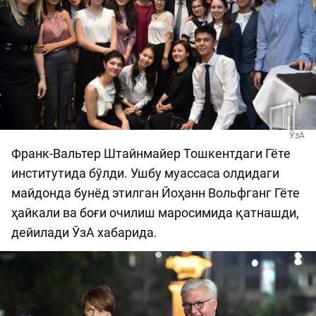
ЎзА
Франк-Вальтер Штайнмайер Тошкентдаги Гёте
институтида бўлди. Ушбу муассаса олдидаги
майдонда бунёд этилган Йоҳанн Вольфганг Гёте
ҳайкали ва боғи очилиш маросимида қатнашди,
дейилади ЎзА хабарида.