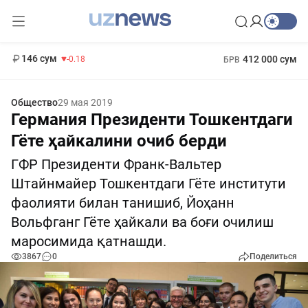
11 916 сум
28.92
13 749 сум
1 271 000 сум
32.19
МРОТ
146 сум
412 000 сум
-0.18
БРВ
Общество
29 мая 2019
Германия Президенти Тошкентдаги
Гёте ҳайкалини очиб берди
ГФР Президенти Франк-Вальтер
Штайнмайер Тошкентдаги Гёте институти
фаолияти билан танишиб, Йоҳанн
Вольфганг Гёте ҳайкали ва боғи очилиш
маросимида қатнашди.
3867
0
Поделиться