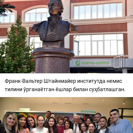
Франк-Вальтер Штайнмайер институтда немис
тилини ўрганаётган ёшлар билан суҳбатлашган.