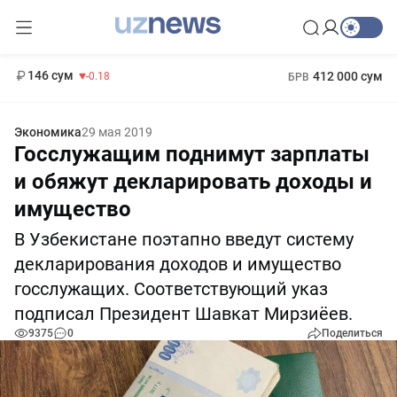
11 916 сум
28.92
13 749 сум
1 271 000 сум
32.19
МРОТ
146 сум
412 000 сум
-0.18
БРВ
Экономика
29 мая 2019
Госслужащим поднимут зарплаты
и обяжут декларировать доходы и
имущество
В Узбекистане поэтапно введут систему
декларирования доходов и имущество
госслужащих. Соответствующий указ
подписал Президент Шавкат Мирзиёев.
9375
0
Поделиться