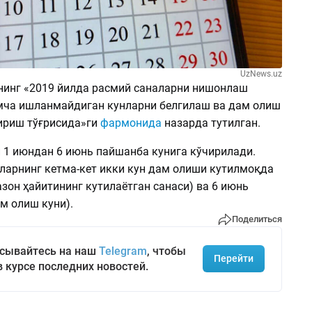
UzNews.uz
нинг «2019 йилда расмий саналарни нишонлаш
ча ишланмайдиган кунларни белгилаш ва дам олиш
ириш тўғрисида»ги
фармонида
назарда тутилган.
 1 июндан 6 июнь пайшанба кунига кўчирилади.
ларнинг кетма-кет икки кун дам олиши кутилмоқда
зон ҳайитининг кутилаётган санаси) ва 6 июнь
м олиш куни).
Поделиться
сывайтесь на наш
Telegram
, чтобы
Перейти
в курсе последних новостей.