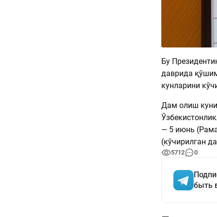
Бу Президенти
даврида қўшим
кунларини кўч
Дам олиш куни
Ўзбекистонлик
— 5 июнь (Рама
(кўчирилган да
5712
0
Подпи
быть 