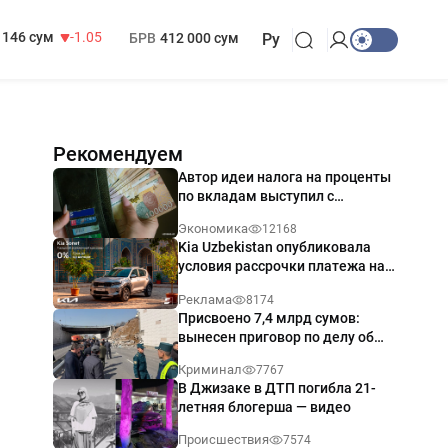
13 717 сум
-25.83
МРОТ
1 271 000 сум
146 сум
-1.05
БРВ
412 000 сум
Ру
Рекомендуем
Автор идеи налога на проценты
по вкладам выступил с
разъяснением
Экономика
12168
Kia Uzbekistan опубликовала
условия рассрочки платежа на
Kia Sonet со ставкой от 0%
Реклама
8174
годовых
Присвоено 7,4 млрд сумов:
вынесен приговор по делу об
обрушении путепровода в
Криминал
7767
Ташкенте
В Джизаке в ДТП погибла 21-
летняя блогерша — видео
Происшествия
7574