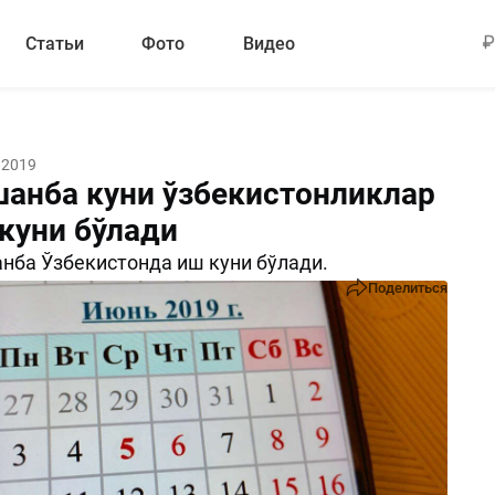
Статьи
Фото
Видео
 2019
шанба куни ўзбекистонликлар
 куни бўлади
нба Ўзбекистонда иш куни бўлади.
Поделиться