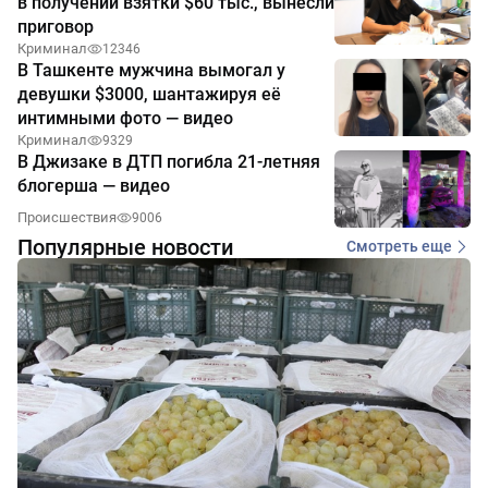
в получении взятки $60 тыс., вынесли
приговор
Криминал
12346
В Ташкенте мужчина вымогал у
девушки $3000, шантажируя её
интимными фото — видео
Криминал
9329
В Джизаке в ДТП погибла 21-летняя
блогерша — видео
Происшествия
9006
Популярные новости
Смотреть еще