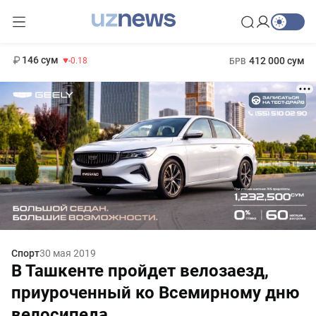
11 916 сум
28.92
13 749 сум
1 271 000 сум
32.19
МРОТ
146 сум
412 000 сум
-0.18
БРВ
Спорт
30 мая 2019
В Ташкенте пройдет велозаезд,
приуроченный ко Всемирному дню
велосипеда