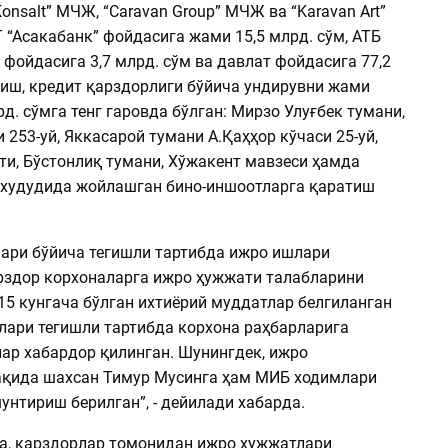
Konsalt” МЧЖ, “Caravan Group” МЧЖ ва “Karavan Art”
“Асакабанк” фойдасига жами 15,5 млрд. сўм, АТБ
 фойдасига 3,7 млрд. сўм ва давлат фойдасига 77,2
риш, кредит қарздорлиги бўйича ундирувни жами
рд. сўмга тенг гаровда бўлган: Мирзо Улуғбек тумани,
 253-уй, Яккасарой тумани А.Қаҳҳор кўчаси 25-уй,
ти, Бўстонлиқ тумани, Хўжакент мавзеси ҳамда
худудида жойлашган бино-иншоотларга қаратиш
ари бўйича тегишли тартибда ижро ишлари
арздор корхоналарга ижро ҳужжати талабларини
15 кунгача бўлган ихтиёрий муддатлар белгиланган
алари тегишли тартибда корхона раҳбарларига
лар хабардор қилинган. Шунингдек, ижро
ақида шахсан Тимур Мусинга ҳам МИБ ходимлари
нтириш берилган”, - дейилади хабарда.
, қарздорлар томонидан ижро ҳужжатлари