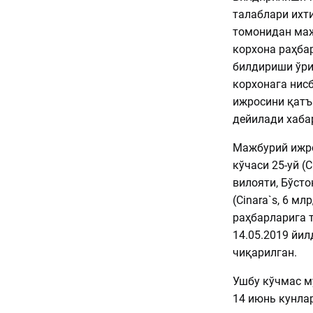
талаблари ихт
томонидан маж
корхона раҳба
билдириши ўри
корхонага нис
ижросини қатъ
дейилади хаба
Мажбурий ижро
кўчаси 25-уй (
вилояти, Бўст
(Cinara`s, 6 м
раҳбарларига 
14.05.2019 йил
чиқарилган.
Ушбу кўчмас м
14 июнь кунла