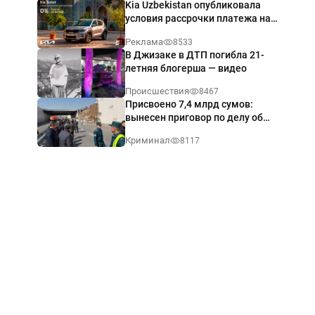
Kia Uzbekistan опубликовала
условия рассрочки платежа на
Kia Sonet со ставкой от 0%
Реклама
8533
годовых
В Джизаке в ДТП погибла 21-
летняя блогерша — видео
Происшествия
8467
Присвоено 7,4 млрд сумов:
вынесен приговор по делу об
обрушении путепровода в
Криминал
8117
Ташкенте