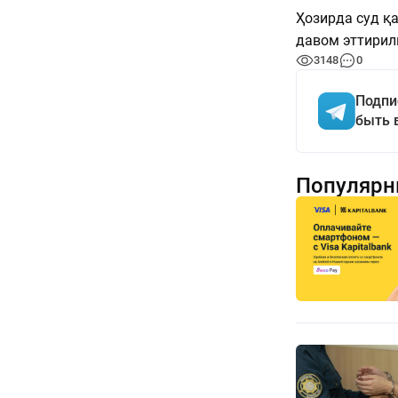
Ҳозирда суд қ
давом эттирил
3148
0
Подпи
быть 
Популярн