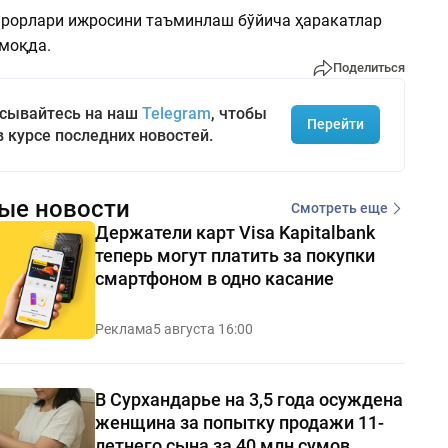
арорлари ижросини таъминлаш бўйича ҳаракатлар
моқда.
Поделиться
сывайтесь на наш
Telegram
, чтобы
Перейти
в курсе последних новостей.
ые новости
Смотреть еще
Держатели карт Visa Kapitalbank
теперь могут платить за покупки
смартфоном в одно касание
Реклама
5 августа 16:00
В Сурхандарье на 3,5 года осуждена
женщина за попытку продажи 11-
летнего сына за 40 млн сумов