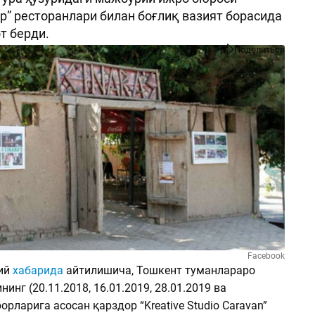
up” ресторанлари билан боғлиқ вазият борасида
т берди.
Поделиться
Facebook
ий
хабарида
айтилишича, Тошкент туманлараро
инг (20.11.2018, 16.01.2019, 28.01.2019 ва
рорларига асосан қарздор “Kreative Studio Caravan”