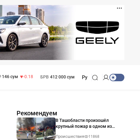
11 916 сум
28.92
13 749 сум
32.19
МРОТ
1 271 000 сум
146 сум
-0.18
БРВ
412 000 сум
Ру
Рекомендуем
В Ташобласти произошёл
крупный пожар в одном из
магазинов — видео
Происшествия
11868