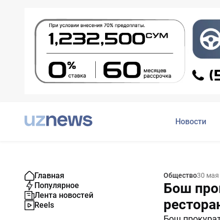
Новости
Главная
Общество
30 мая
Бош прок
Популярное
Лента новостей
рестора
Reels
Бош прокурат