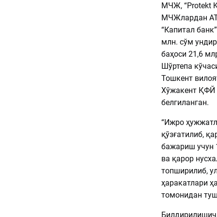
МЧЖ, “Protekt 
МЧЖлардан АТ 
“Капитал банк”
млн. сўм унди
баҳоси 21,6 мл
Шўртепа кўчаси
Тошкент вилоя
Хўжакент ҚФЙ 
белгиланган.
“Ижро ҳужжатл
қўзғатилиб, қ
бажариш учун 
ва қарор нусх
топширилиб, у
ҳаракатлари ҳ
томонидан тушу
Билдирилишича