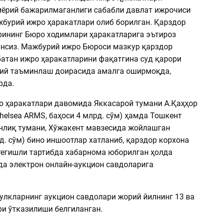
иёрий бажарилмаганлиги сабабли давлат ижрочиси
бурий ижро ҳаракатлари олиб борилган. Қарздор
рининг Бюро ходимлари ҳаракатларига эътироз
нсиз. Мажбурий ижро Бюроси мазкур қарздор
батан ижро ҳаракатларини фақатгина суд қарори
ий таъминлаш доирасида амалга оширмоқда,
рда.
 ҳаракатлари давомида Яккасарой тумани А.Қаҳҳор
Chelsea ARMS, баҳоси 4 млрд. сўм) ҳамда Тошкент
онлиқ тумани, Хўжакент мавзесида жойлашган
лрд. сўм) бино иншоотлар хатланиб, қарздор корхона
тегишли тартибда хабарнома юборилган ҳолда
да электрон онлайн-аукцион савдоларига
улкларнинг аукцион савдолари жорий йилнинг 13 ва
ри ўтказилиши белгиланган.