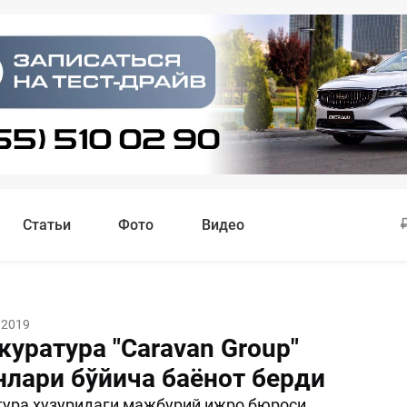
Статьи
Фото
Видео
 2019
уратура "Caravan Group"
нлари бўйича баёнот берди
ура ҳузуридаги мажбурий ижро бюроси