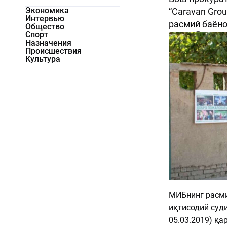
Экономика
“Caravan Gro
Интервью
расмий баёно
Общество
Спорт
3148
0
Назначения
Происшествия
Культура
МИБнинг расм
иқтисодий судин
05.03.2019) қа