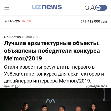
11 916 сум
28.92
13 749 сум
1 271 000 сум
32.19
МРОТ
146 сум
412 000 сум
-0.18
БРВ
Общество
31 мая 2019
Лучшие архитектурные объекты:
объявлены победители конкурса
Me’mor//2019
Стали известны результаты первого в
Узбекистане конкурса для архитекторов и
дизайнеров интерьера Me’mor//2019.
4581
0
Поделиться