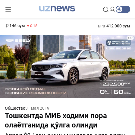
11 916 сум
28.92
13 749 сум
1 271 000 сум
32.19
МРОТ
146 сум
412 000 сум
-0.18
БРВ
Общество
31 мая 2019
Тошкентда МИБ ходими пора
олаётганида қўлга олинди