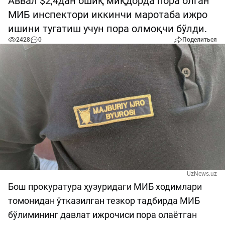
Аввал $2,4дан ошиқ миқдорда пора олган
МИБ инспектори иккинчи маротаба ижро
ишини тугатиш учун пора олмоқчи бўлди.
2428
0
Поделиться
UzNews.uz
Бош прокуратура ҳузуридаги МИБ ходимлари
томонидан ўтказилган тезкор тадбирда МИБ
бўлимининг давлат ижрочиси пора олаётган