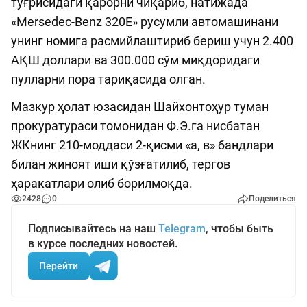
тўғрисидаги қарорни чиқариб, натижада
«Mersedec-Benz 320Е» русумли автомашинани
унинг номига расмийлаштириб бериш учун 2.400
АҚШ доллари ва 300.000 сўм миқдоридаги
пулларни пора тариқасида олган.
Мазкур ҳолат юзасидан Шайхонтоҳур туман
прокуратураси томонидан Ф.Э.га нисбатан
ЖКнинг 210-моддаси 2-қисми «а, в» бандлари
билан жиноят иши қўзғатилиб, тергов
ҳаракатлари олиб борилмоқда.
2428
0
Поделиться
Подписывайтесь на наш
Telegram
, чтобы быть
в курсе последних новостей.
Перейти