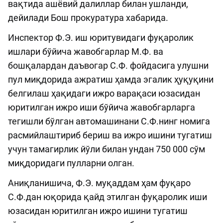
вақтида ашёвий далиллар билан ушланди,
дейилади Бош прокуратура хабарида.
Инспектор Ф.Э. иш юритувидаги фуқаролик
ишлари бўйича жавобгарлар М.Ф. ва
бошқалардан даъвогар С.Ф. фойдасига улушни
пул миқдорида ажратиш ҳамда эгалик ҳуқуқини
белгилаш ҳақидаги ижро варақаси юзасидан
юритилган ижро иши бўйича жавобгарларга
тегишли бўлган автомашинани С.Ф.нинг номига
расмийлаштириб бериш ва ижро ишини тугатиш
учун тамагирлик йўли билан ундан 750 000 сўм
миқдоридаги пулларни олган.
Аниқланишича, Ф.Э. муқаддам ҳам фуқаро
С.Ф.дан юқорида қайд этилган фуқаролик иши
юзасидан юритилган ижро ишини тугатиш