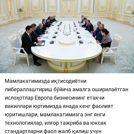
Мамлакатимизда иқтисодиётни
либераллаштириш бўйича амалга оширилаётган
ислоҳотлар Европа бизнесининг етакчи
вакиллари юртимизда янада кенг фаолият
юритишлари, мамлакатимизга энг янги
технологиялар, илғор тажриба ва юксак
стандартларни фаол жалб қилиш учун