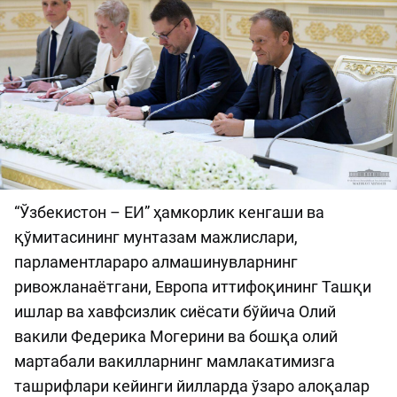
“Ўзбекистон – ЕИ” ҳамкорлик кенгаши ва
қўмитасининг мунтазам мажлислари,
парламентлараро алмашинувларнинг
ривожланаётгани, Европа иттифоқининг Ташқи
ишлар ва хавфсизлик сиёсати бўйича Олий
вакили Федерика Могерини ва бошқа олий
мартабали вакилларнинг мамлакатимизга
ташрифлари кейинги йилларда ўзаро алоқалар