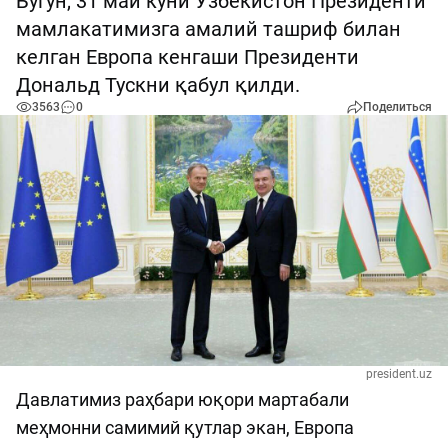
Бугун, 31 май куни Ўзбекистон Президенти
мамлакатимизга амалий ташриф билан
келган Европа кенгаши Президенти
Дональд Тускни қабул қилди.
3563
0
Поделиться
president.uz
Давлатимиз раҳбари юқори мартабали
меҳмонни самимий қутлар экан, Европа