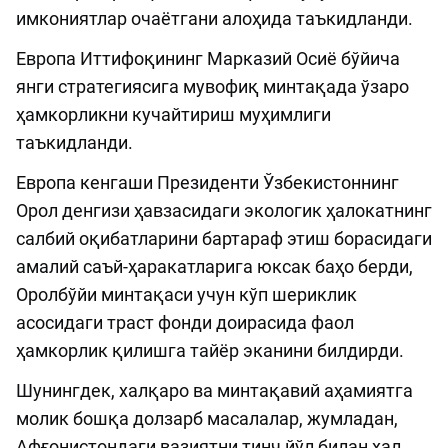
имкониятлар очаётгани алоҳида таъкидланди.
Европа Иттифоқининг Марказий Осиё бўйича
янги стратегиясига мувофиқ минтақада ўзаро
ҳамкорликни кучайтириш муҳимлиги
таъкидланди.
Европа кенгаши Президенти Ўзбекистоннинг
Орол денгизи ҳавзасидаги экологик ҳалокатнинг
салбий оқибатларини бартараф этиш борасидаги
амалий саъй-ҳаракатларига юксак баҳо берди,
Оролбўйи минтақаси учун кўп шериклик
асосидаги траст фонди доирасида фаол
ҳамкорлик қилишга тайёр эканини билдирди.
Шунингдек, халқаро ва минтақавий аҳамиятга
молик бошқа долзарб масалалар, жумладан,
Афғонистондаги вазиятни тинч йўл билан ҳал