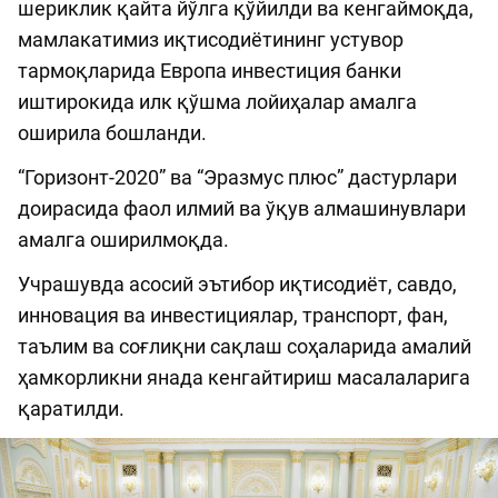
шериклик қайта йўлга қўйилди ва кенгаймоқда,
мамлакатимиз иқтисодиётининг устувор
тармоқларида Европа инвестиция банки
иштирокида илк қўшма лойиҳалар амалга
оширила бошланди.
“Горизонт-2020” ва “Эразмус плюс” дастурлари
доирасида фаол илмий ва ўқув алмашинувлари
амалга оширилмоқда.
Учрашувда асосий эътибор иқтисодиёт, савдо,
инновация ва инвестициялар, транспорт, фан,
таълим ва соғлиқни сақлаш соҳаларида амалий
ҳамкорликни янада кенгайтириш масалаларига
қаратилди.