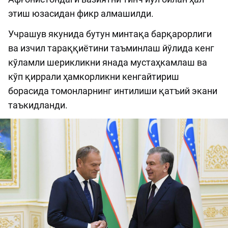
этиш юзасидан фикр алмашилди.
Учрашув якунида бутун минтақа барқарорлиги
ва изчил тараққиётини таъминлаш йўлида кенг
кўламли шерикликни янада мустаҳкамлаш ва
кўп қиррали ҳамкорликни кенгайтириш
борасида томонларнинг интилиши қатъий экани
таъкидланди.