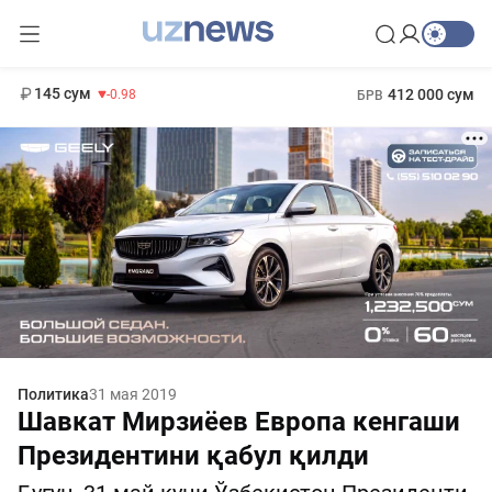
11 952 сум
36.46
13 780 сум
1 271 000 сум
30.12
МРОТ
145 сум
412 000 сум
-0.98
БРВ
Политика
31 мая 2019
Шавкат Мирзиёев Европа кенгаши
Президентини қабул қилди