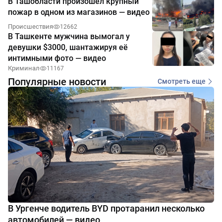
В Ташобласти произошёл крупный
пожар в одном из магазинов — видео
Происшествия
12662
В Ташкенте мужчина вымогал у
девушки $3000, шантажируя её
интимными фото — видео
Криминал
11167
Популярные новости
Смотреть еще
В Ургенче водитель BYD протаранил несколько
автомобилей — видео