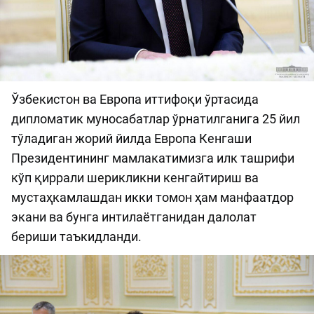
Ўзбекистон ва Европа иттифоқи ўртасида
дипломатик муносабатлар ўрнатилганига 25 йил
тўладиган жорий йилда Европа Кенгаши
Президентининг мамлакатимизга илк ташрифи
кўп қиррали шерикликни кенгайтириш ва
мустаҳкамлашдан икки томон ҳам манфаатдор
экани ва бунга интилаётганидан далолат
бериши таъкидланди.