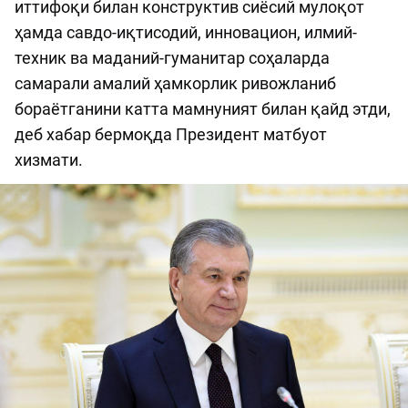
иттифоқи билан конструктив сиёсий мулоқот
ҳамда савдо-иқтисодий, инновацион, илмий-
техник ва маданий-гуманитар соҳаларда
самарали амалий ҳамкорлик ривожланиб
бораётганини катта мамнуният билан қайд этди,
деб хабар бермоқда Президент матбуот
хизмати.