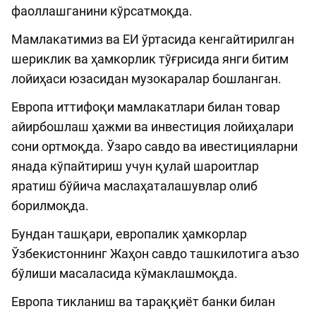
фаоллашганини кўрсатмоқда.
Мамлакатимиз ва ЕИ ўртасида кенгайтирилган
шериклик ва ҳамкорлик тўғрисида янги битим
лойиҳаси юзасидан музокаралар бошланган.
Европа иттифоқи мамлакатлари билан товар
айирбошлаш ҳажми ва инвестиция лойиҳалари
сони ортмоқда. Ўзаро савдо ва ивестицияларни
янада кўпайтириш учун қулай шароитлар
яратиш бўйича маслаҳаталашувлар олиб
борилмоқда.
Бундан ташқари, европалик ҳамкорлар
Ўзбекистоннинг Жаҳон савдо ташкилотига аъзо
бўлиши масаласида кўмаклашмоқда.
Европа тикланиш ва тараққиёт банки билан