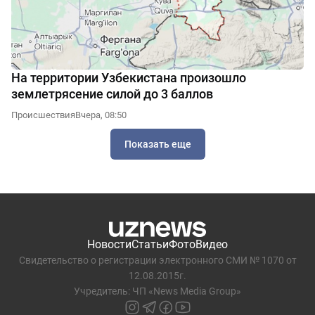
На территории Узбекистана произошло
землетрясение силой до 3 баллов
Происшествия
Вчера, 08:50
Показать еще
Новости
Статьи
Фото
Видео
Свидетельство о регистрации электронного СМИ № 1070 от
12.08.2015г.
Учредитель: ЧП «News Media Group»