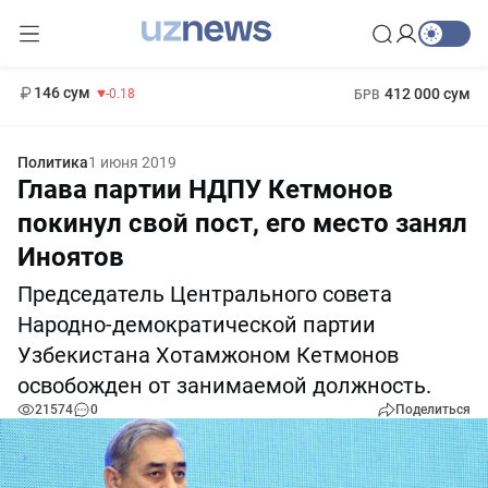
11 916 сум
28.92
13 749 сум
1 271 000 сум
32.19
МРОТ
146 сум
412 000 сум
-0.18
БРВ
Политика
1 июня 2019
Глава партии НДПУ Кетмонов
покинул свой пост, его место занял
Иноятов
Председатель Центрального совета
Народно-демократической партии
Узбекистана Хотамжоном Кетмонов
освобожден от занимаемой должность.
21574
0
Поделиться