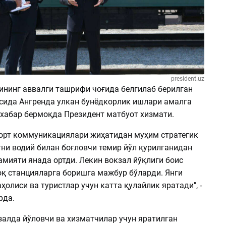
president.uz
ининг аввалги ташрифи чоғида белгилаб берилган
сида Ангренда улкан бунёдкорлик ишлари амалга
 хабар бермоқда Президент матбуот хизмати.
порт коммуникациялари жиҳатидан муҳим стратегик
тни водий билан боғловчи темир йўл қурилганидан
амияти янада ортди. Лекин вокзал йўқлиги боис
оқ станцияларга боришга мажбур бўларди. Янги
ҳолиси ва туристлар учун катта қулайлик яратади", -
рда.
залда йўловчи ва хизматчилар учун яратилган