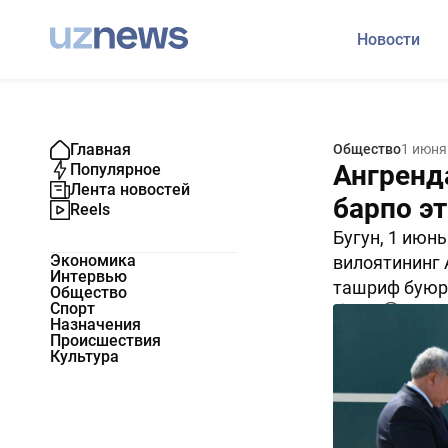
Новости
Главная
Общество
1 июня
Ангренд
Популярное
Лента новостей
барпо э
Reels
Бугун, 1 июн
Экономика
вилоятининг 
Интервью
ташриф буюр
Общество
Спорт
2273
0
Назначения
Происшествия
Культура