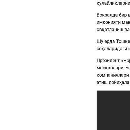
қулайликларни
Вокзалда бир 
имконияти мавж
овқатланиш ва
Шу ерда Тошкен
соҳаларидаги 
Президент «Чо
масканлари, Б
компаниялари 
этиш лойиҳала