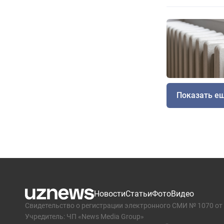
Показать е
Новости
Статьи
Фото
Видео
Свидетельство о регистрации электронного СМИ № 1070 от 
Учредитель: ЧП «News Media Group»