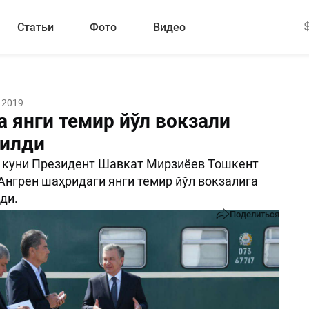
Статьи
Фото
Видео
 2019
а янги темир йўл вокзали
тилди
ь куни Президент Шавкат Мирзиёев Тошкент
Ангрен шаҳридаги янги темир йўл вокзалига
ди.
Поделиться