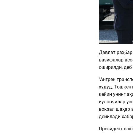
Давлат раҳбар
вазифалар асо
оширилди, деб
"Ангрен транс
ҳудуд. Тошкен
кейин унинг аҳ
йўловчилар уз
вокзал шаҳар а
дейилади хаба
Президент вок