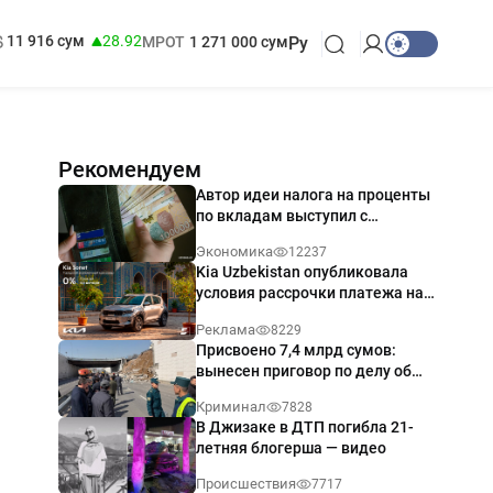
146 сум
-0.18
БРВ
412 000 сум
11 916 сум
28.92
МРОТ
1 271 000 сум
Ру
Рекомендуем
Автор идеи налога на проценты
по вкладам выступил с
разъяснением
Экономика
12237
Kia Uzbekistan опубликовала
условия рассрочки платежа на
Kia Sonet со ставкой от 0%
Реклама
8229
годовых
Присвоено 7,4 млрд сумов:
вынесен приговор по делу об
обрушении путепровода в
Криминал
7828
Ташкенте
В Джизаке в ДТП погибла 21-
летняя блогерша — видео
Происшествия
7717