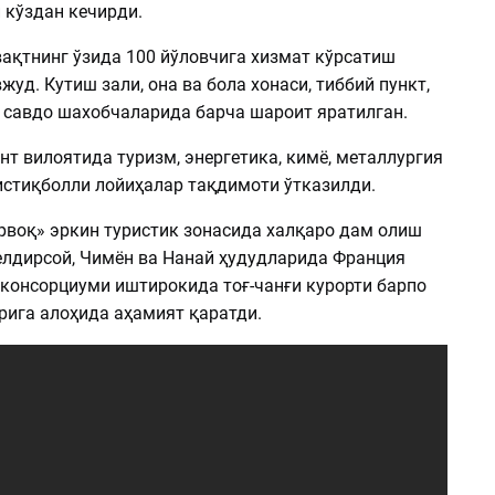
 кўздан кечирди.
вақтнинг ўзида 100 йўловчига хизмат кўрсатиш
уд. Кутиш зали, она ва бола хонаси, тиббий пункт,
 савдо шахобчаларида барча шароит яратилган.
т вилоятида туризм, энергетика, кимё, металлургия
истиқболли лойиҳалар тақдимоти ўтказилди.
рвоқ» эркин туристик зонасида халқаро дам олиш
елдирсой, Чимён ва Нанай ҳудудларида Франция
консорциуми иштирокида тоғ-чанғи курорти барпо
рига алоҳида аҳамият қаратди.