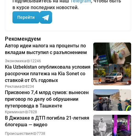
Подписывайтесь на наш
Telegram
, чтобы быть
в курсе последних новостей.
Перейти
Рекомендуем
Автор идеи налога на проценты по
вкладам выступил с разъяснением
Экономика
12246
Kia Uzbekistan опубликовала условия
рассрочки платежа на Kia Sonet со
ставкой от 0% годовых
Реклама
8234
Присвоено 7,4 млрд сумов: вынесен
приговор по делу об обрушении
путепровода в Ташкенте
Криминал
7828
В Джизаке в ДТП погибла 21-летняя
блогерша — видео
Происшествия
7738