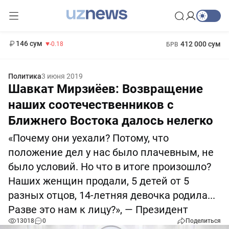
11 916 сум
28.92
13 749 сум
1 271 000 сум
32.19
МРОТ
146 сум
412 000 сум
-0.18
БРВ
Политика
3 июня 2019
Шавкат Мирзиёев: Возвращение
наших соотечественников с
Ближнего Востока далось нелегко
«Почему они уехали? Потому, что
положение дел у нас было плачевным, не
было условий. Но что в итоге произошло?
Наших женщин продали, 5 детей от 5
разных отцов, 14-летняя девочка родила...
Разве это нам к лицу?», — Президент
13018
0
Поделиться