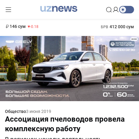
11 916 сум
28.92
13 749 сум
1 271 000 сум
32.19
МРОТ
146 сум
412 000 сум
-0.18
БРВ
Общество
3 июня 2019
Ассоциация пчеловодов провела
комплексную работу