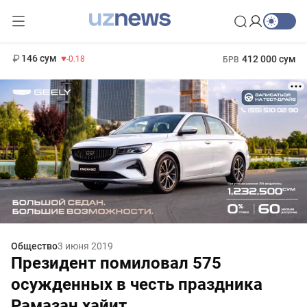
11 916 сум
28.92
13 749 сум
1 271 000 сум
32.19
МРОТ
146 сум
412 000 сум
-0.18
БРВ
Общество
3 июня 2019
Президент помиловал 575
осужденных в честь праздника
Рамазан хайит