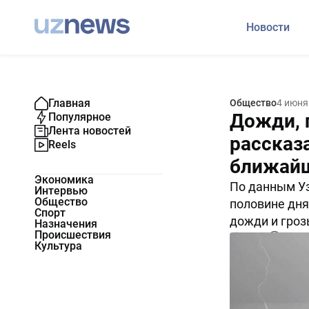
Новости
Главная
Общество
4 июня
Дожди, 
Популярное
Лента новостей
рассказа
Reels
ближайш
Экономика
По данным Уз
Интервью
Общество
половине дня
Спорт
дожди и гроз
Назначения
Происшествия
11293
0
Культура