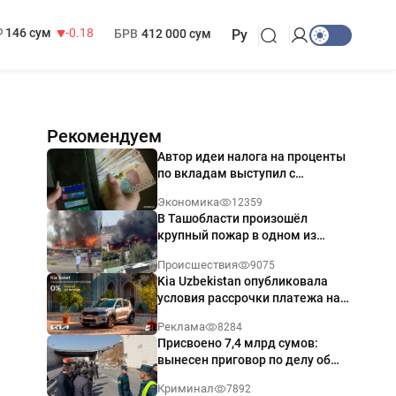
13 749 сум
32.19
МРОТ
1 271 000 сум
146 сум
-0.18
БРВ
412 000 сум
Ру
Рекомендуем
Автор идеи налога на проценты
по вкладам выступил с
разъяснением
Экономика
12359
В Ташобласти произошёл
крупный пожар в одном из
магазинов — видео
Происшествия
9075
Kia Uzbekistan опубликовала
условия рассрочки платежа на
Kia Sonet со ставкой от 0%
Реклама
8284
годовых
Присвоено 7,4 млрд сумов:
вынесен приговор по делу об
обрушении путепровода в
Криминал
7892
Ташкенте