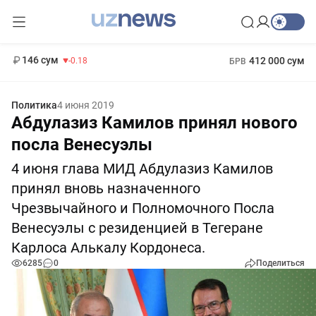
11 916 сум
28.92
13 749 сум
1 271 000 сум
32.19
МРОТ
146 сум
412 000 сум
-0.18
БРВ
Политика
4 июня 2019
Абдулазиз Камилов принял нового
посла Венесуэлы
4 июня глава МИД Абдулазиз Камилов
принял вновь назначенного
Чрезвычайного и Полномочного Посла
Венесуэлы с резиденцией в Тегеране
Карлоса Алькалу Кордонеса.
6285
0
Поделиться