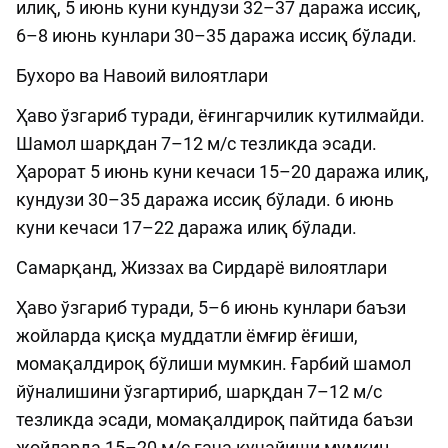
илиқ, 5 июнь куни кундузи 32–37 даража иссиқ,
6–8 июнь кунлари 30–35 даража иссиқ бўлади.
Бухоро ва Навоий вилоятлари
Ҳаво ўзгариб туради, ёғингарчилик кутилмайди.
Шамол шарқдан 7–12 м/с тезликда эсади.
Ҳарорат 5 июнь куни кечаси 15–20 даража илиқ,
кундузи 30–35 даража иссиқ бўлади. 6 июнь
куни кечаси 17–22 даража илиқ бўлади.
Самарқанд, Жиззах ва Сирдарё вилоятлари
Ҳаво ўзгариб туради, 5–6 июнь кунлари баъзи
жойларда қисқа муддатли ёмғир ёғиши,
момақалдироқ бўлиши мумкин. Ғарбий шамол
йўналишини ўзгартириб, шарқдан 7–12 м/с
тезликда эсади, момақалдироқ пайтида баъзи
жойларда 15–20 м/с гача кучайиши мумкин.