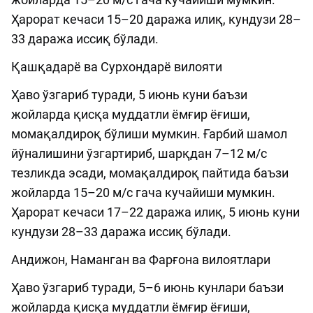
Ҳарорат кечаси 15–20 даража илиқ, кундузи 28–
33 даража иссиқ бўлади.
Қашқадарё ва Сурхондарё вилояти
Ҳаво ўзгариб туради, 5 июнь куни баъзи
жойларда қисқа муддатли ёмғир ёғиши,
момақалдироқ бўлиши мумкин. Ғарбий шамол
йўналишини ўзгартириб, шарқдан 7–12 м/с
тезликда эсади, момақалдироқ пайтида баъзи
жойларда 15–20 м/с гача кучайиши мумкин.
Ҳарорат кечаси 17–22 даража илиқ, 5 июнь куни
кундузи 28–33 даража иссиқ бўлади.
Андижон, Наманган ва Фарғона вилоятлари
Ҳаво ўзгариб туради, 5–6 июнь кунлари баъзи
жойларда қисқа муддатли ёмғир ёғиши,