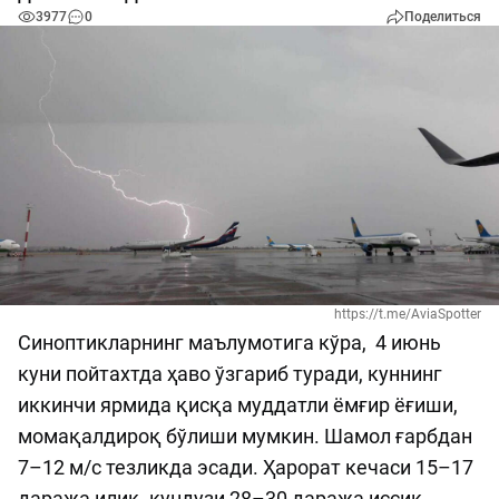
3977
0
Поделиться
https://t.me/AviaSpotter
Синоптикларнинг маълумотига кўра, 4 июнь
куни пойтахтда ҳаво ўзгариб туради, куннинг
иккинчи ярмида қисқа муддатли ёмғир ёғиши,
момақалдироқ бўлиши мумкин. Шамол ғарбдан
7–12 м/с тезликда эсади. Ҳарорат кечаси 15–17
даража илиқ, кундузи 28–30 даража иссиқ