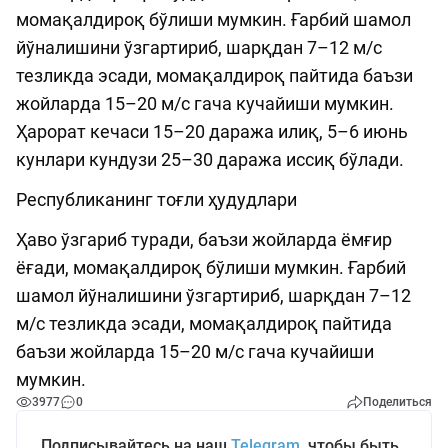
момақалдироқ бўлиши мумкин. Ғарбий шамол
йўналишини ўзгартириб, шарқдан 7–12 м/с
тезликда эсади, момақалдироқ пайтида баъзи
жойларда 15–20 м/с гача кучайиши мумкин.
Ҳарорат кечаси 15–20 даража илиқ, 5–6 июнь
кунлари кундузи 25–30 даража иссиқ бўлади.
Республиканинг тоғли ҳудудлари
Ҳаво ўзгариб туради, баъзи жойларда ёмғир
ёғади, момақалдироқ бўлиши мумкин. Ғарбий
шамол йўналишини ўзгартириб, шарқдан 7–12
м/с тезликда эсади, момақалдироқ пайтида
баъзи жойларда 15–20 м/с гача кучайиши
мумкин.
3977
0
Поделиться
Подписывайтесь на наш
Telegram
, чтобы быть