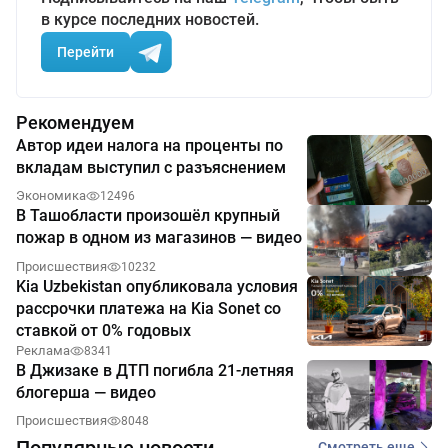
в курсе последних новостей.
Перейти
Рекомендуем
Автор идеи налога на проценты по
вкладам выступил с разъяснением
Экономика
12496
В Ташобласти произошёл крупный
пожар в одном из магазинов — видео
Происшествия
10232
Kia Uzbekistan опубликовала условия
рассрочки платежа на Kia Sonet со
ставкой от 0% годовых
Реклама
8341
В Джизаке в ДТП погибла 21-летняя
блогерша — видео
Происшествия
8048
Популярные новости
Смотреть еще