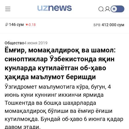
11 916 сум
28.92
13 749 сум
1 271 000 сум
32.19
МРОТ
146 сум
412 000 сум
-0.18
БРВ
Общество
4 июня 2019
Ёмғир, момақалдироқ ва шамол:
синоптиклар Ўзбекистонда яқин
кунларда кутилаётган об-ҳаво
ҳақида маълумот беришди
Ўзгидромет маълумотига кўра, бугун, 4
июнь куни куннинг иккинчи ярмида
Тошкентда ва бошқа шаҳарларда
момақалдироқ бўлиши ва ёмғир ёғиши
кутилмоқда. Бундай об-ҳаво 6 июнга қадар
давом этади.