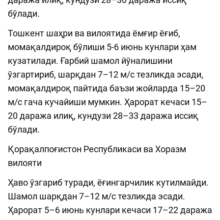
бўлади.
Тошкент шаҳри ва вилоятида ёмғир ёғиб,
момақалдироқ бўлиши 5-6 июнь кунлари ҳам
кузатилади. Ғарбий шамол йўналишини
ўзгартириб, шарқдан 7–12 м/с тезликда эсади,
момақалдироқ пайтида баъзи жойларда 15–20
м/с гача кучайиши мумкин. Ҳарорат кечаси 15–
20 даража илиқ, кундузи 28–33 даража иссиқ
бўлади.
Қорақалпоғистон Республикаси ва Хоразм
вилояти
Ҳаво ўзгариб туради, ёғингарчилик кутилмайди.
Шамол шарқдан 7–12 м/с тезликда эсади.
Ҳарорат 5–6 июнь кунлари кечаси 17–22 даража