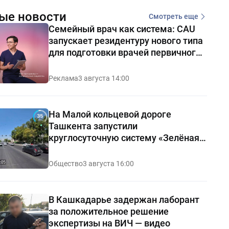
ые новости
Смотреть еще
Семейный врач как система: CAU
запускает резидентуру нового типа
для подготовки врачей первичного
звена
Реклама
3 августа 14:00
На Малой кольцевой дороге
Ташкента запустили
круглосуточную систему «Зелёная
волна»
Общество
3 августа 16:00
В Кашкадарье задержан лаборант
за положительное решение
экспертизы на ВИЧ — видео