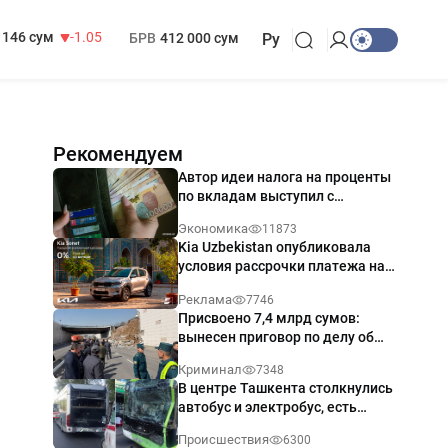
13 717 сум
-25.83
МРОТ
1 271 000 сум
146 сум
-1.05
БРВ
412 000 сум
Ру
Рекомендуем
Автор идеи налога на проценты
по вкладам выступил с
разъяснением
Экономика
11873
Kia Uzbekistan опубликовала
условия рассрочки платежа на
Kia Sonet со ставкой от 0%
Реклама
7746
годовых
Присвоено 7,4 млрд сумов:
вынесен приговор по делу об
обрушении путепровода в
Криминал
7348
Ташкенте
В центре Ташкента столкнулись
автобус и электробус, есть
пострадавший — видео
Происшествия
6300