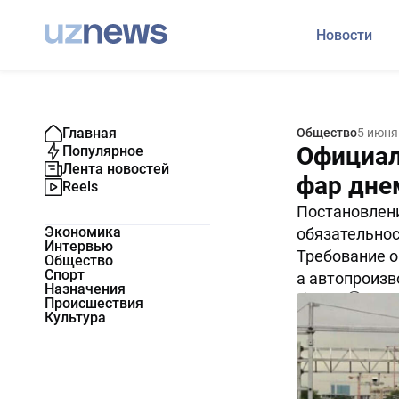
Новости
Главная
Общество
5 июня
Официал
Популярное
Лента новостей
фар дне
Reels
Постановлени
Экономика
обязательнос
Интервью
Требование о
Общество
Спорт
а автопроизв
Назначения
13160
0
Происшествия
Культура