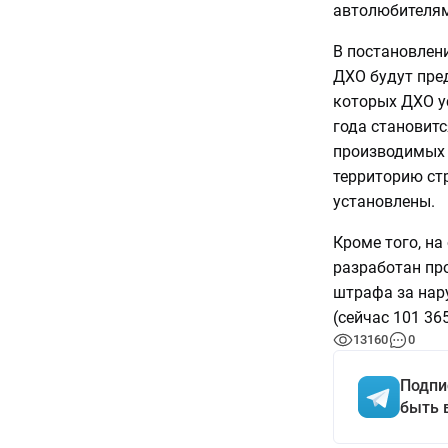
автолюбителям
В постановлени
ДХО будут пре
которых ДХО у
года становит
производимых 
территорию ст
установлены.
Кроме того, на
разработан пр
штрафа за нар
(сейчас 101 36
13160
0
Подпи
быть 