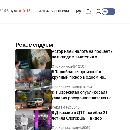
13 749 сум
32.19
МРОТ
1 271 000 сум
146 сум
-0.18
БРВ
412 000 сум
Ру
Рекомендуем
Автор идеи налога на проценты
по вкладам выступил с
разъяснением
Экономика
12507
В Ташобласти произошёл
крупный пожар в одном из
магазинов — видео
Происшествия
10294
Kia Uzbekistan опубликовала
условия рассрочки платежа на
Kia Sonet со ставкой от 0%
Реклама
8345
годовых
В Джизаке в ДТП погибла 21-
летняя блогерша — видео
Происшествия
8060