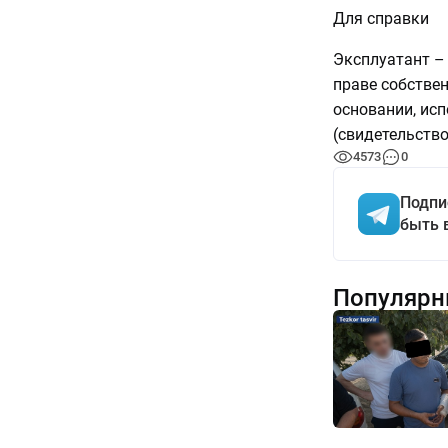
Для справки
Эксплуатант –
праве собствен
основании, ис
(свидетельство
4573
0
Подпи
быть 
Популярн