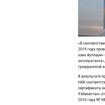
«В соответстви
2019 года про
хаво йуллари» 
эксплуатанта»,
гражданской а
В результате п
НАК соответст
сертификата э
Узбекистан» у
2016 года № 58