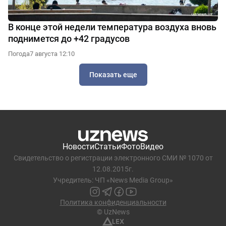
В конце этой недели температура воздуха вновь
поднимется до +42 градусов
Погода
7 августа 12:10
Показать еще
Новости
Статьи
Фото
Видео
Свидетельство о регистрации электронного СМИ № 1070 от
12.08.2015г.
Учредитель: ЧП «News Media Group»
Политика конфиденциальности
© UzNews