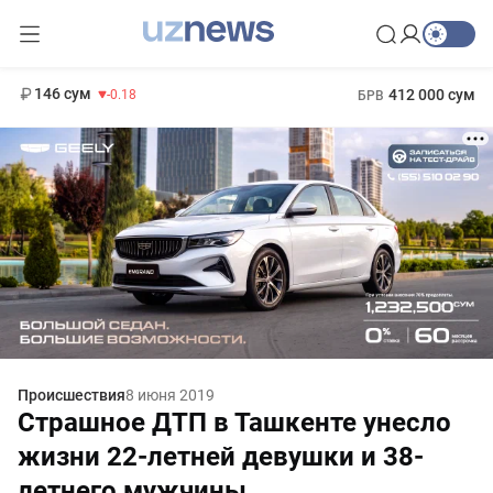
11 916 сум
28.92
13 749 сум
1 271 000 сум
32.19
МРОТ
146 сум
412 000 сум
-0.18
БРВ
Происшествия
8 июня 2019
Страшное ДТП в Ташкенте унесло
жизни 22-летней девушки и 38-
летнего мужчины