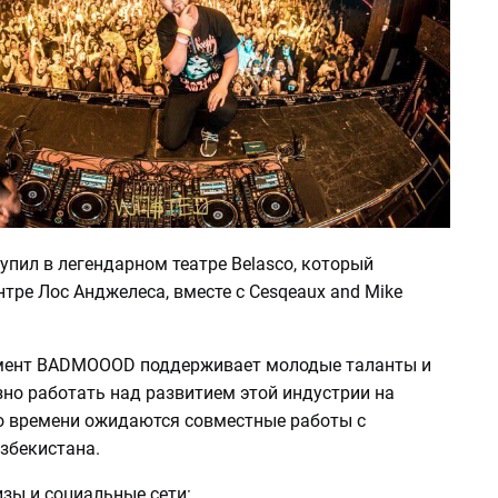
упил в легендарном театре Belasco, который
нтре Лос Анджелеса, вместе с Cesqeaux and Mike
мент BADMOOOD поддерживает молодые таланты и
но работать над развитием этой индустрии на
ро времени ожидаются совместные работы с
збекистана.
зы и социальные сети: