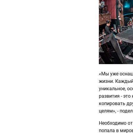
«Мы уже оснащ
жизни. Каждый
уникальное, ос
развития - это
копировать дру
целям», - поде
Необходимо отм
попала в миров