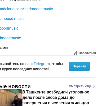
undcloud.com/badmooodmusic
dmoood.music
oodmusic
dmoodmusic
ламы
Поделиться
сывайтесь на наш
Telegram
, чтобы
Перейти
в курсе последних новостей.
ые новости
Смотреть еще
В Ташкенте возбудили уголовное
дело после сноса дома до
завершения выселения жильцов —