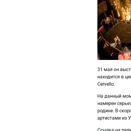
31 мая он выст
находится в це
Cervello.
На данный мо
намерен серьез
родине. В ско
артистами из У
Ссылка на рели