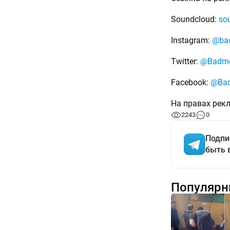
Soundcloud:
so
Instagram:
@ba
Twitter:
@Badmo
Facebook:
@Ba
На правах рек
2243
0
Подпи
быть 
Популярн