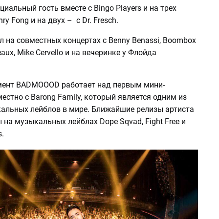
циальный гость вместе с Bingo Players и на трех
ry Fong и на двух – с Dr. Fresch.
 на совместных концертах с Benny Benassi, Boombox
qeaux, Mike Cervello и на вечеринке у Флойда
ент BADMOOOD работает над первым мини-
стно с Barong Family, который является одним из
альных лейблов в мире. Ближайшие релизы артиста
на музыкальных лейблах Dope Sqvad, Fight Free и
s.