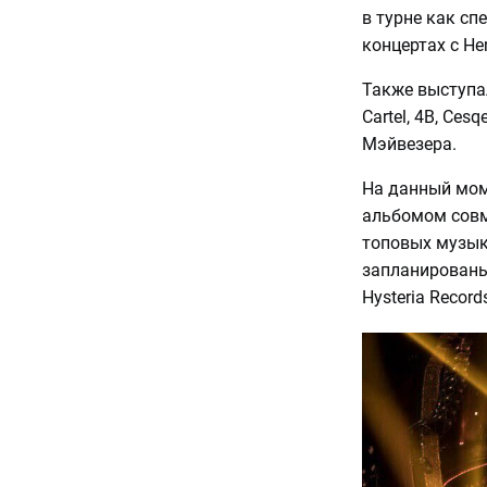
в турне как спе
концертах с Hen
Также выступал
Cartel, 4B, Ces
Мэйвезера.
На данный мом
альбомом совме
топовых музык
запланированы 
Hysteria Record