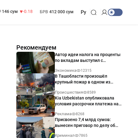
13 749 сум
32.19
МРОТ
1 271 000 сум
146 сум
-0.18
БРВ
412 000 сум
Ру
Рекомендуем
Автор идеи налога на проценты
по вкладам выступил с
разъяснением
Экономика
12315
В Ташобласти произошёл
крупный пожар в одном из
магазинов — видео
Происшествия
8589
Kia Uzbekistan опубликовала
условия рассрочки платежа на
Kia Sonet со ставкой от 0%
Реклама
8268
годовых
Присвоено 7,4 млрд сумов:
вынесен приговор по делу об
обрушении путепровода в
Криминал
7865
Ташкенте