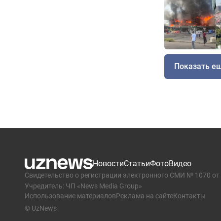
Показать е
Новости
Статьи
Фото
Видео
Свидетельство о регистрации электронного СМИ № 1070 от 
Учредитель: ЧП «News Media Group»
Использование материалов
Реклама на сайте
Контакты
© UzNews