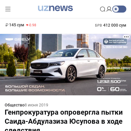
11 952 сум
36.46
13 780 сум
1 271 000 сум
30.12
МРОТ
145 сум
412 000 сум
-0.98
БРВ
Общество
8 июня 2019
Генпрокуратура опровергла пытки
Саида-Абдулазиза Юсупова в ходе
следствия