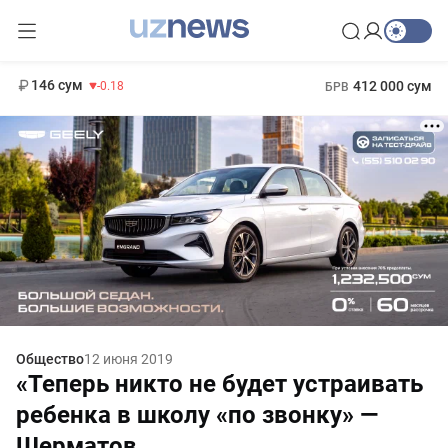
13 749 сум
32.19
146 сум
412 000 сум
-0.18
БРВ
11 916 сум
1 271 000 сум
28.92
МРОТ
Общество
12 июня 2019
«Теперь никто не будет устраивать
ребенка в школу «по звонку» —
Шерматов