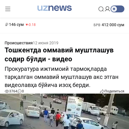
11 916 сум
28.92
13 749 сум
1 271 000 сум
32.19
МРОТ
146 сум
412 000 сум
-0.18
БРВ
Происшествия
12 июня 2019
Тошкентда оммавий муштлашув
содир бўлди - видео
Прокуратура ижтимоий тармоқларда
тарқалган оммавий муштлашув акс этган
видеолавҳа бўйича изоҳ берди.
3764
0
Поделиться