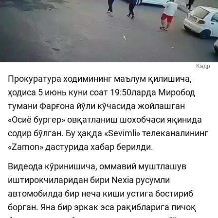
Кадр
Прокуратура ходимининг маълум қилишича,
ҳодиса 5 июнь куни соат 19:50ларда Миробод
тумани Фарғона йўли кўчасида жойлашган
«Осиё бургер» овқатланиш шохобчаси яқинида
содир бўлган. Бу ҳақда «Sevimli» телеканалининг
«Zamon» дастурида хабар берилди.
Видеода кўринишича, оммавий муштлашув
иштирокчиларидан бири Nexia русумли
автомобилда бир неча киши устига бостириб
борган. Яна бир эркак эса рақибларига пичоқ