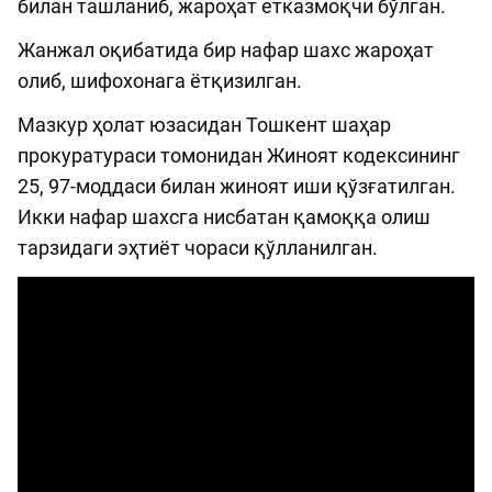
билан ташланиб, жароҳат етказмоқчи бўлган.
Жанжал оқибатида бир нафар шахс жароҳат
олиб, шифохонага ётқизилган.
Мазкур ҳолат юзасидан Тошкент шаҳар
прокуратураси томонидан Жиноят кодексининг
25, 97-моддаси билан жиноят иши қўзғатилган.
Икки нафар шахсга нисбатан қамоққа олиш
тарзидаги эҳтиёт чораси қўлланилган.