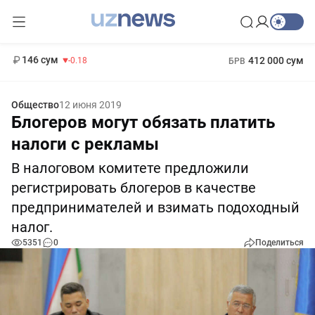
11 916 сум
28.92
13 749 сум
1 271 000 сум
32.19
МРОТ
146 сум
412 000 сум
-0.18
БРВ
Общество
12 июня 2019
Блогеров могут обязать платить
налоги с рекламы
В налоговом комитете предложили
регистрировать блогеров в качестве
предпринимателей и взимать подоходный
налог.
5351
0
Поделиться