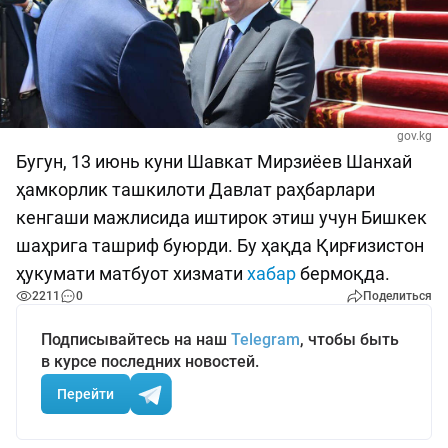
gov.kg
Бугун, 13 июнь куни Шавкат Мирзиёев Шанхай
ҳамкорлик ташкилоти Давлат раҳбарлари
кенгаши мажлисида иштирок этиш учун Бишкек
шаҳрига ташриф буюрди. Бу ҳақда Қирғизистон
ҳукумати матбуот хизмати
хабар
бермоқда.
2211
0
Поделиться
Подписывайтесь на наш
Telegram
, чтобы быть
в курсе последних новостей.
Перейти