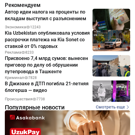
Рекомендуем
Автор идеи налога на проценты по
вкладам выступил с разъяснением
Экономика
12243
Kia Uzbekistan опубликовала условия
рассрочки платежа на Kia Sonet со
ставкой от 0% годовых
Реклама
8233
Присвоено 7,4 млрд сумов: вынесен
приговор по делу об обрушении
путепровода в Ташкенте
Криминал
7828
В Джизаке в ДТП погибла 21-летняя
блогерша — видео
Происшествия
7738
Популярные новости
Смотреть еще