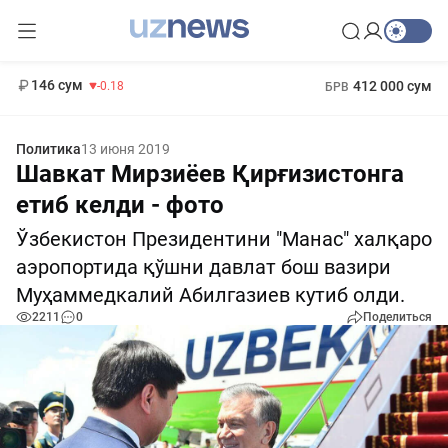
11 916 сум
28.92
13 749 сум
1 271 000 сум
32.19
МРОТ
146 сум
412 000 сум
-0.18
БРВ
Политика
13 июня 2019
Шавкат Мирзиёев Қирғизистонга
етиб келди - фото
Ўзбекистон Президентини "Манас" халқаро
аэропортида қўшни давлат бош вазири
Муҳаммедкалий Абилгазиев кутиб олди.
2211
0
Поделиться