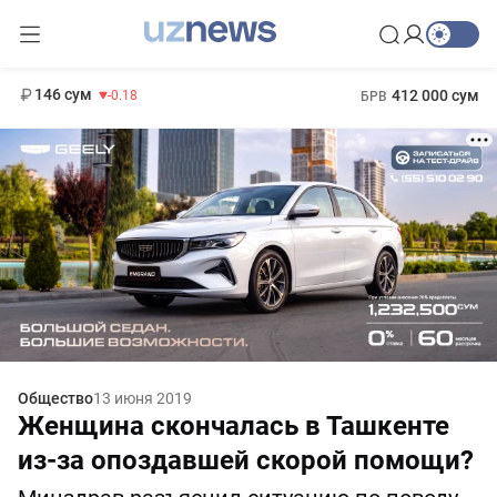
11 916 сум
28.92
13 749 сум
1 271 000 сум
32.19
МРОТ
146 сум
412 000 сум
-0.18
БРВ
Общество
13 июня 2019
Женщина скончалась в Ташкенте
из-за опоздавшей скорой помощи?