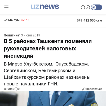
11 916 сум
28.92
13 749 сум
1 271 000 сум
32.19
МРОТ
146 сум
412 000 сум
-0.18
БРВ
Политика
13 июня 2019
В 5 районах Ташкента поменяли
руководителей налоговых
инспекций
В Мирзо-Улугбекском, Юнусабадском,
Сергелийском, Бектемирском и
Шайхантахурском районах назначены
новые начальники ГНИ.
9040
0
Поделиться