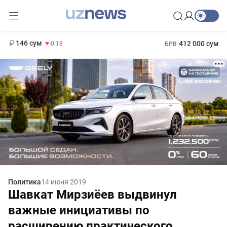
11 916 сум
28.92
13 749 сум
1 271 000 сум
32.19
МРОТ
146 сум
412 000 сум
-0.18
БРВ
Политика
14 июня 2019
Шавкат Мирзиёев выдвинул
важные инициативы по
расширению практического