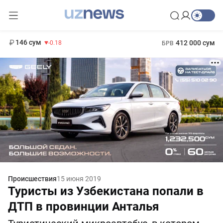
11 916 сум
28.92
13 749 сум
1 271 000 сум
32.19
МРОТ
146 сум
412 000 сум
-0.18
БРВ
Происшествия
15 июня 2019
Туристы из Узбекистана попали в
ДТП в провинции Анталья