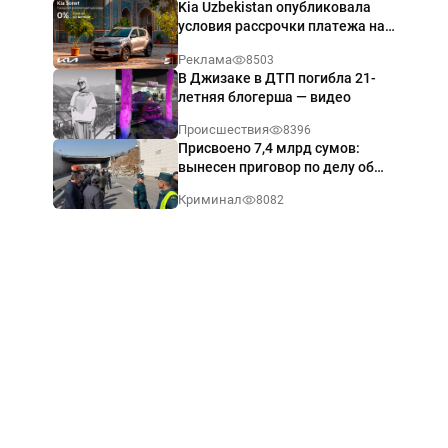
Kia Uzbekistan опубликовала
условия рассрочки платежа на
Kia Sonet со ставкой от 0%
Реклама
8503
годовых
В Джизаке в ДТП погибла 21-
летняя блогерша — видео
Происшествия
8396
Присвоено 7,4 млрд сумов:
вынесен приговор по делу об
обрушении путепровода в
Криминал
8082
Ташкенте