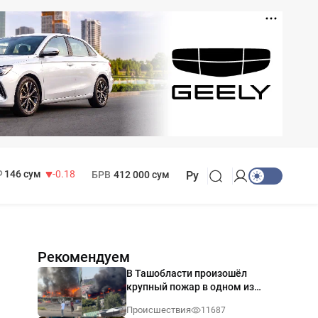
11 916 сум
28.92
13 749 сум
32.19
МРОТ
1 271 000 сум
146 сум
-0.18
БРВ
412 000 сум
Ру
Рекомендуем
В Ташобласти произошёл
крупный пожар в одном из
магазинов — видео
Происшествия
11687