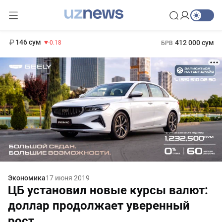
11 916 сум
28.92
13 749 сум
1 271 000 сум
32.19
МРОТ
146 сум
412 000 сум
-0.18
БРВ
Экономика
17 июня 2019
ЦБ установил новые курсы валют:
доллар продолжает уверенный
рост