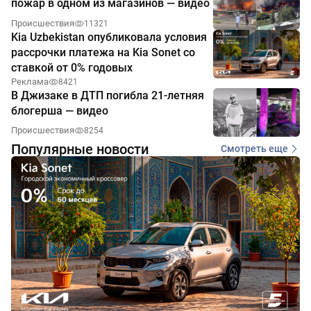
пожар в одном из магазинов — видео
Происшествия
11321
Kia Uzbekistan опубликовала условия
рассрочки платежа на Kia Sonet со
ставкой от 0% годовых
Реклама
8421
В Джизаке в ДТП погибла 21-летняя
блогерша — видео
Происшествия
8254
Популярные новости
Смотреть еще