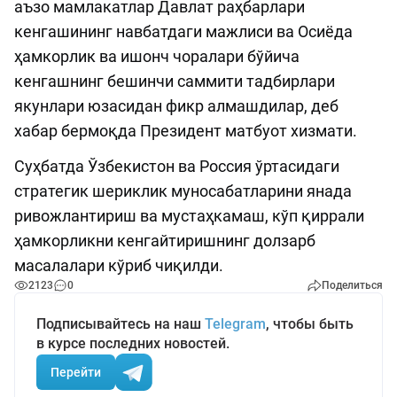
аъзо мамлакатлар Давлат раҳбарлари
кенгашининг навбатдаги мажлиси ва Осиёда
ҳамкорлик ва ишонч чоралари бўйича
кенгашнинг бешинчи саммити тадбирлари
якунлари юзасидан фикр алмашдилар, деб
хабар бермоқда Президент матбуот хизмати.
Суҳбатда Ўзбекистон ва Россия ўртасидаги
стратегик шериклик муносабатларини янада
ривожлантириш ва мустаҳкамаш, кўп қиррали
ҳамкорликни кенгайтиришнинг долзарб
масалалари кўриб чиқилди.
2123
0
Поделиться
Подписывайтесь на наш
Telegram
, чтобы быть
в курсе последних новостей.
Перейти