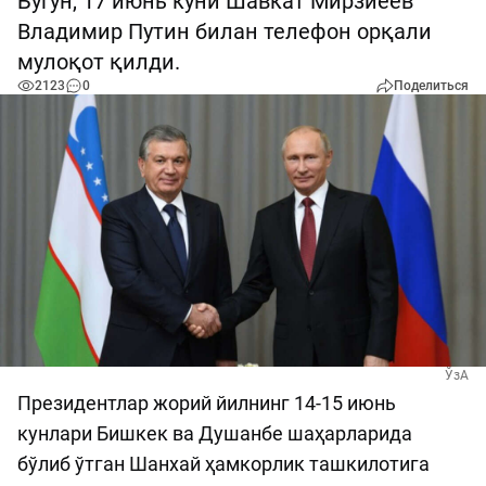
Бугун, 17 июнь куни Шавкат Мирзиёев
Владимир Путин билан телефон орқали
мулоқот қилди.
2123
0
Поделиться
ЎзА
Президентлар жорий йилнинг 14-15 июнь
кунлари Бишкек ва Душанбе шаҳарларида
бўлиб ўтган Шанхай ҳамкорлик ташкилотига