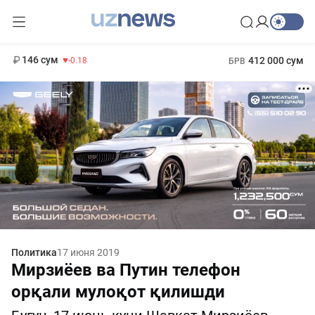
11 916 сум
28.92
13 749 сум
1 271 000 сум
32.19
МРОТ
146 сум
412 000 сум
-0.18
БРВ
Политика
17 июня 2019
Мирзиёев ва Путин телефон
орқали мулоқот қилишди