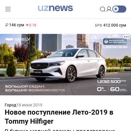
11 916 сум
28.92
13 749 сум
1 271 000 сум
32.19
МРОТ
146 сум
412 000 сум
-0.18
БРВ
Город
18 июня 2019
Новое поступление Лето-2019 в
Tommy Hilfiger