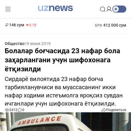
11 916 сум
28.92
13 749 сум
1 271 000 сум
32.19
МРОТ
146 сум
412 000 сум
-0.18
БРВ
Общество
19 июня 2019
Болалар боғчасида 23 нафар бола
заҳарлангани учун шифохонага
ётқизилди
Сирдарё вилоятида 23 нафар боғча
тарбияланувчиси ва муассасанинг икки
нафар ходими истеъмолга яроқсиз сувдан
ичганлари учун шифохонага ётқизилди.
2412
0
Поделиться