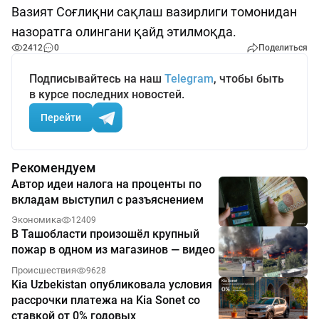
Вазият Соғлиқни сақлаш вазирлиги томонидан
назоратга олингани қайд этилмоқда.
2412
0
Поделиться
Подписывайтесь на наш
Telegram
, чтобы быть
в курсе последних новостей.
Перейти
Рекомендуем
Автор идеи налога на проценты по
вкладам выступил с разъяснением
Экономика
12409
В Ташобласти произошёл крупный
пожар в одном из магазинов — видео
Происшествия
9628
Kia Uzbekistan опубликовала условия
рассрочки платежа на Kia Sonet со
ставкой от 0% годовых