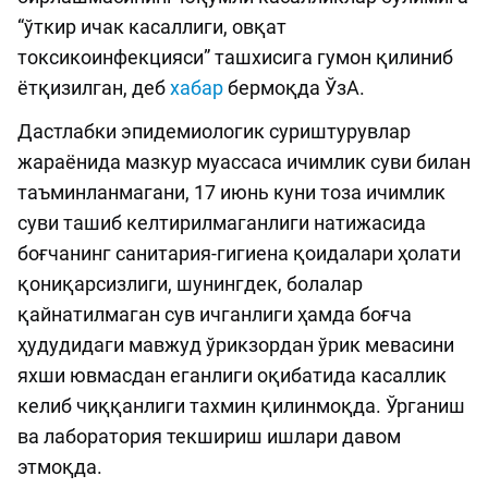
“ўткир ичак касаллиги, овқат
токсикоинфекцияси” ташхисига гумон қилиниб
ётқизилган, деб
хабар
бермоқда ЎзА.
Дастлабки эпидемиологик суриштурувлар
жараёнида мазкур муассаса ичимлик суви билан
таъминланмагани, 17 июнь куни тоза ичимлик
суви ташиб келтирилмаганлиги натижасида
боғчанинг санитария-гигиена қоидалари ҳолати
қониқарсизлиги, шунингдек, болалар
қайнатилмаган сув ичганлиги ҳамда боғча
ҳудудидаги мавжуд ўрикзордан ўрик мевасини
яхши ювмасдан еганлиги оқибатида касаллик
келиб чиққанлиги тахмин қилинмоқда. Ўрганиш
ва лаборатория текшириш ишлари давом
этмоқда.