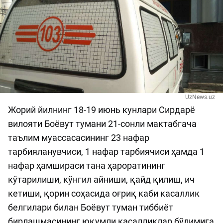
UzNews.uz
Жорий йилнинг 18-19 июнь кунлари Сирдарё
вилояти Боёвут тумани 21-сонли мактабгача
таълим муассасасининг 23 нафар
тарбияланувчиси, 1 нафар тарбиячиси ҳамда 1
нафар ҳамшираси тана ҳароратининг
кўтарилиши, кўнгил айниши, қайд қилиш, ич
кетиши, қорин соҳасида оғриқ каби касаллик
белгилари билан Боёвут туман тиббиёт
бирлашмасининг юқумли касалликлар бўлимига