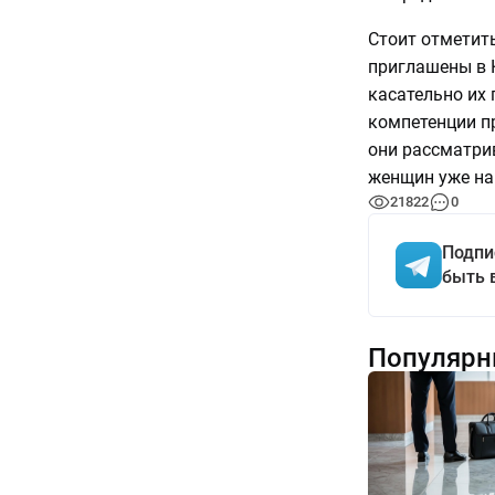
Стоит отметит
приглашены в 
касательно их 
компетенции п
они рассматри
женщин уже на
21822
0
Подпи
быть 
Популярн