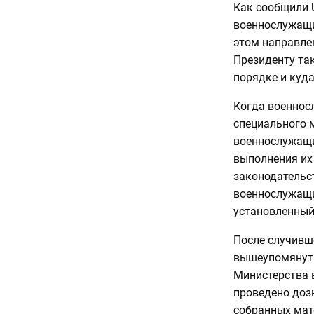
Как сообщили U
военнослужащи
этом направлен
Президенту та
порядке и куд
Когда военнос
специального 
военнослужащи
выполнения их
законодательс
военнослужащи
установленный
После случивш
вышеупомянут
Министерства 
проведено доз
собранных мат