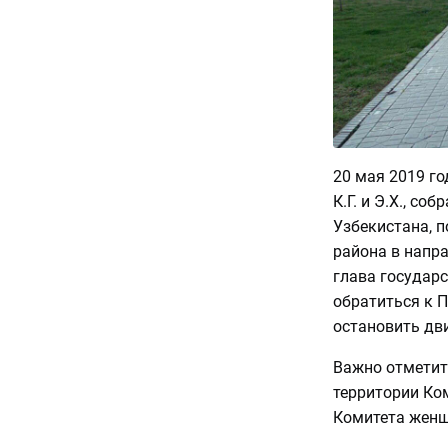
20 мая 2019 год
К.Г. и Э.Х., с
Узбекистана, 
района в напра
глава государ
обратиться к 
остановить дв
Важно отметит
территории Ко
Комитета женщ