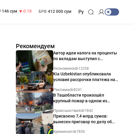
13 749 сум
32.19
МРОТ
1 271 000 сум
146 сум
-0.18
БРВ
412 000 сум
Ру
Рекомендуем
Автор идеи налога на проценты
по вкладам выступил с
разъяснением
Экономика
12258
Kia Uzbekistan опубликовала
условия рассрочки платежа на
Kia Sonet со ставкой от 0%
Реклама
8241
годовых
В Ташобласти произошёл
крупный пожар в одном из
магазинов — видео
Происшествия
7842
Присвоено 7,4 млрд сумов:
вынесен приговор по делу об
обрушении путепровода в
Криминал
7836
Ташкенте