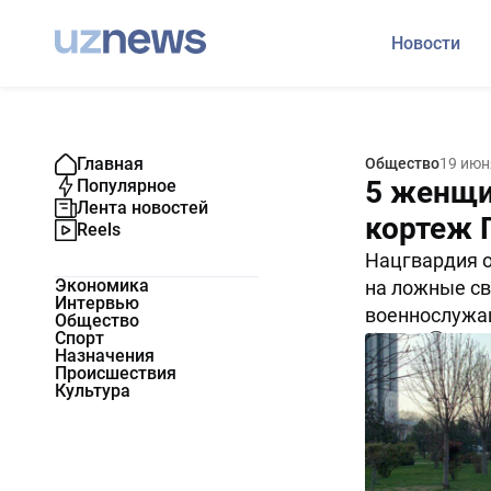
Новости
Главная
Общество
19 июн
5 женщи
Популярное
Лента новостей
кортеж 
Reels
Нацгвардия о
Экономика
на ложные св
Интервью
военнослужа
Общество
Спорт
21822
0
Назначения
Происшествия
Культура