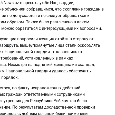
zNews.uz в пресс-службе Нацгвардии,
е объяснили собравшимся, что скопление граждан в
ии не допускается и не следует обращаться к
ким образом. Также было разъяснено в каком
а можно обратиться с интересующими их вопросами.
лужащие попросили женщин отойти в сторону от
маршрута, вышеупомянутые лица стали оскорблять
х Национальной гвардии, отказавшись от
 требований, установленных в рамках
тва. Несмотря на поднятый женщинами скандал,
м Национальной гвардии удалось обеспечить
 порядок.
егося, по факту неправомерных действий
ых граждан ответственными сотрудниками
внутренних дел Республики Узбекистан было
нание. По результатам доследственной проверки
ериалов, судебным органом были применены