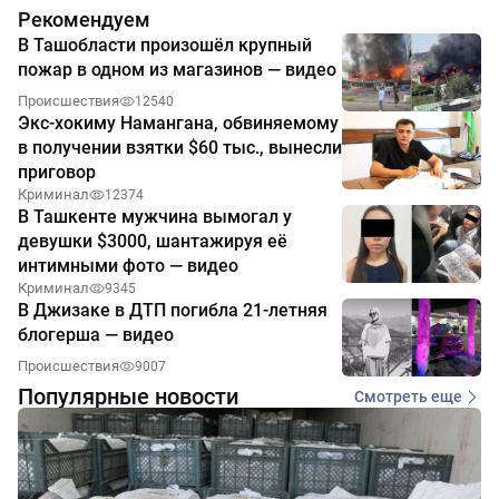
Рекомендуем
В Ташобласти произошёл крупный
пожар в одном из магазинов — видео
Происшествия
12540
Экс-хокиму Намангана, обвиняемому
в получении взятки $60 тыс., вынесли
приговор
Криминал
12374
В Ташкенте мужчина вымогал у
девушки $3000, шантажируя её
интимными фото — видео
Криминал
9345
В Джизаке в ДТП погибла 21-летняя
блогерша — видео
Происшествия
9007
Популярные новости
Смотреть еще