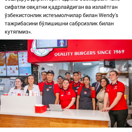
сифатли овқатни қадрлайдиган ва излаётган
ўзбекистонлик истеъмолчилар билан Wendy's
тажрибасини бўлишишни сабрсизлик билан
кутяпмиз».