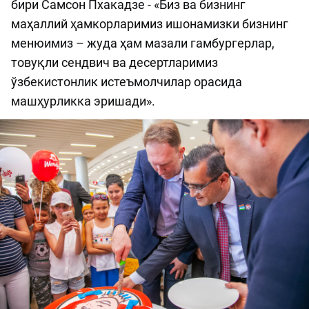
бири Самсон Пхакадзе - «Биз ва бизнинг
маҳаллий ҳамкорларимиз ишонамизки бизнинг
менюимиз – жуда ҳам мазали гамбургерлар,
товуқли сендвич ва десертларимиз
ўзбекистонлик истеъмолчилар орасида
машҳурликка эришади».