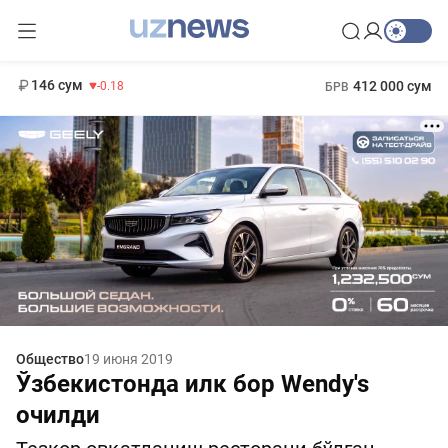
11 916 сум
28.92
13 749 сум
1 271 000 сум
32.19
МРОТ
146 сум
412 000 сум
-0.18
БРВ
Общество
19 июня 2019
Ўзбекистонда илк бор Wendy's
очилди