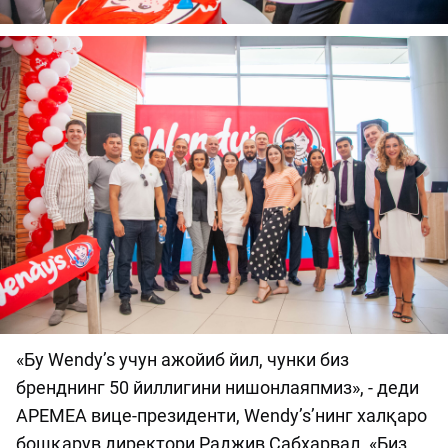
«Бу Wendy’s учун ажойиб йил, чунки биз
бренднинг 50 йиллигини нишонлаяпмиз», - деди
APEMEA вице-президенти, Wendy’s’нинг халқаро
бошқарув директори Раджив Сабхарвал. «Биз