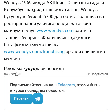
Wendy’s 1969 йилда АҚШнинг Огайо штатидаги
Колумбус шаҳрида ташкил этилган. Wendy’s
бутун дунё бўйлаб 6700 дан ортиқ франшиза ва
ресторанларни ўз ичига олади. Батафсил
маълумот учун
www.wendys.com
сайтига
ташриф буюринг. Франчайзинг ҳақидаги
батафсил маълумотни эса
www.wendys.com/franchising
орқали олишингиз
мумкин.
Реклама ҳуқуқлари асосида
3692
0
Поделиться
Подписывайтесь на наш
Telegram
, чтобы быть
в курсе последних новостей.
Перейти