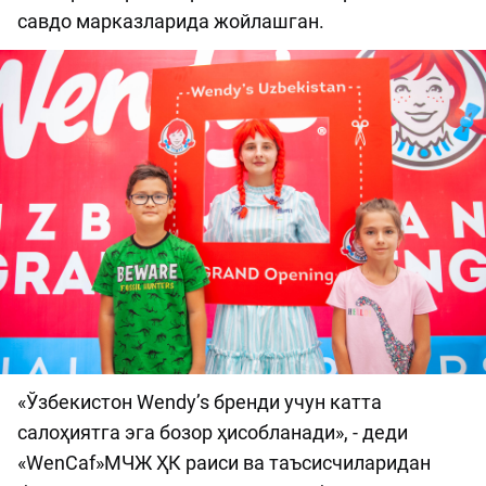
савдо марказларида жойлашган.
«Ўзбекистон Wendy’s бренди учун катта
салоҳиятга эга бозор ҳисобланади», - деди
«WenCaf»МЧЖ ҲК раиси ва таъсисчиларидан