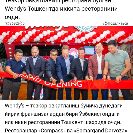
Тезкор овқатланиш ресторани бўлган
Wendy's Тошкентда иккита ресторанини
очди.
3692
0
Поделиться
Wendy's – тезкор овқатланиш бўйича дунёдаги
йирик франшизалардан бири Ўзбекистондаги
илк икки ресторанини Тошкент шаҳрида очди.
Ресторанлар «Compass» ва «Samarqand Darvoza»