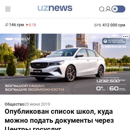
11 916 сум
28.92
13 749 сум
1 271 000 сум
32.19
МРОТ
146 сум
412 000 сум
-0.18
БРВ
Общество
20 июня 2019
Опубликован список школ, куда
можно подать документы через
Центры госуслуг