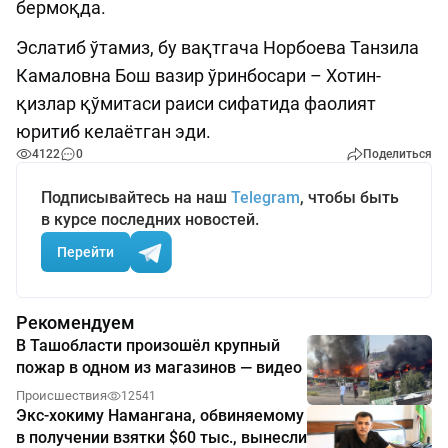
бермоқда.
Эслатиб ўтамиз, бу вақтгача Норбоева Танзила
Камаловна Бош вазир ўринбосари – Хотин-
қизлар қўмитаси раиси сифатида фаолият
юритиб келаётган эди.
4122
0
Поделиться
Подписывайтесь на наш
Telegram
, чтобы быть
в курсе последних новостей.
Перейти
Рекомендуем
В Ташобласти произошёл крупный
пожар в одном из магазинов — видео
Происшествия
12541
Экс-хокиму Намангана, обвиняемому
в получении взятки $60 тыс., вынесли