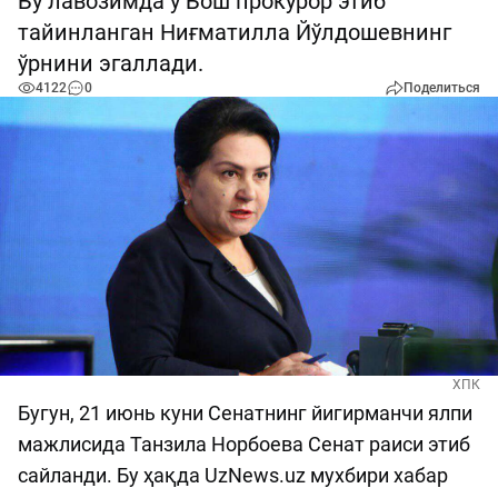
Бу лавозимда у Бош прокурор этиб
тайинланган Ниғматилла Йўлдошевнинг
ўрнини эгаллади.
4122
0
Поделиться
ХПК
Бугун, 21 июнь куни Сенатнинг йигирманчи ялпи
мажлисида Танзила Норбоева Сенат раиси этиб
сайланди. Бу ҳақда UzNews.uz мухбири хабар