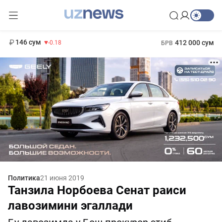
11 916 сум
28.92
13 749 сум
1 271 000 сум
32.19
МРОТ
146 сум
412 000 сум
-0.18
БРВ
Политика
21 июня 2019
Танзила Норбоева Сенат раиси
лавозимини эгаллади