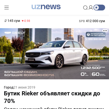
11 952 сум
36.46
13 780 сум
1 271 000 сум
30.12
МРОТ
145 сум
412 000 сум
-0.98
БРВ
Город
21 июня 2019
Бутик Rieker объявляет скидки до
70%