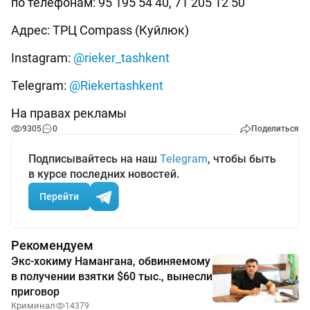
по телефонам: 95 195 54 40, 71 205 12 50
Адрес: ТРЦ Compass (Куйлюк)
Instagram:
@rieker_tashkent
Telegram:
@Riekertashkent
На правах рекламы
9305
0
Поделиться
Подписывайтесь на наш
Telegram
, чтобы быть
в курсе последних новостей.
Перейти
Рекомендуем
Экс-хокиму Намангана, обвиняемому
в получении взятки $60 тыс., вынесли
приговор
Криминал
14379